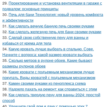
29.
Проектирование и установка вентиляции в гараже с
подвалом: основные принципы
30.
Печь для бани Технология: новый уровень комфорта
и эффективности
31.
Как сделать вечную банную печь своими руками
32.
Как сделать железную печь для бани своими руками
33.
Сделай свою собственную пену для ванны и
избавься от крема для тела
34.
Какую кровать лучше выбрать в спальню. Сове.
Начните с вопроса: какой размер кровати выбрать
35.
Сколько метров в рулоне обоев. Какие бывают
размеры рулонов обоев
36.
Какие кровати с подъемным механизмом лучше
покупать. Виды кроватей с подъемным механизмом
37.
Камин своими руками из пеноплекса схема
38.
Надоело пахать на ремонт: как справиться с этим
39.
Как сделать твердую пену для ванны 2024: простой
способ
40.
Улучшите свой дом и дачу с помощью этих 7