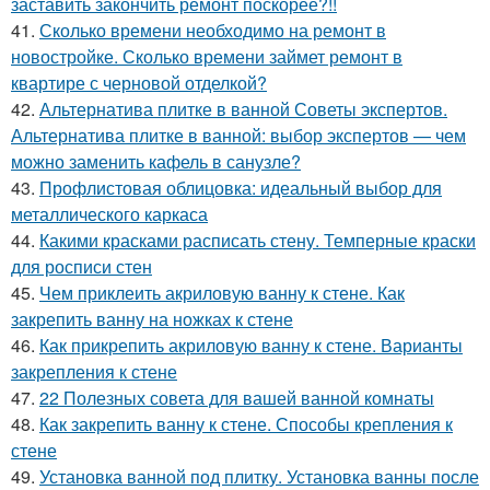
заставить закончить ремонт поскорее?!!
41.
Сколько времени необходимо на ремонт в
новостройке. Сколько времени займет ремонт в
квартире с черновой отделкой?
42.
Альтернатива плитке в ванной Советы экспертов.
Альтернатива плитке в ванной: выбор экспертов — чем
можно заменить кафель в санузле?
43.
Профлистовая облицовка: идеальный выбор для
металлического каркаса
44.
Какими красками расписать стену. Темперные краски
для росписи стен
45.
Чем приклеить акриловую ванну к стене. Как
закрепить ванну на ножках к стене
46.
Как прикрепить акриловую ванну к стене. Варианты
закрепления к стене
47.
22 Полезных совета для вашей ванной комнаты
48.
Как закрепить ванну к стене. Способы крепления к
стене
49.
Установка ванной под плитку. Установка ванны после