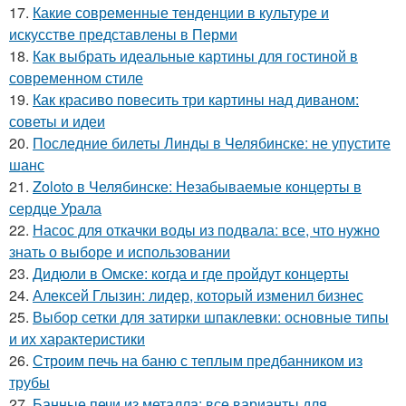
17.
Какие современные тенденции в культуре и
искусстве представлены в Перми
18.
Как выбрать идеальные картины для гостиной в
современном стиле
19.
Как красиво повесить три картины над диваном:
советы и идеи
20.
Последние билеты Линды в Челябинске: не упустите
шанс
21.
Zoloto в Челябинске: Незабываемые концерты в
сердце Урала
22.
Насос для откачки воды из подвала: все, что нужно
знать о выборе и использовании
23.
Дидюли в Омске: когда и где пройдут концерты
24.
Алексей Глызин: лидер, который изменил бизнес
25.
Выбор сетки для затирки шпаклевки: основные типы
и их характеристики
26.
Строим печь на баню с теплым предбанником из
трубы
27.
Банные печи из металла: все варианты для