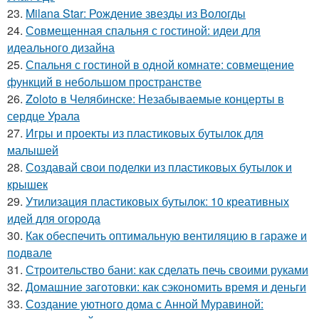
23.
Milana Star: Рождение звезды из Вологды
24.
Совмещенная спальня с гостиной: идеи для
идеального дизайна
25.
Спальня с гостиной в одной комнате: совмещение
функций в небольшом пространстве
26.
Zoloto в Челябинске: Незабываемые концерты в
сердце Урала
27.
Игры и проекты из пластиковых бутылок для
малышей
28.
Создавай свои поделки из пластиковых бутылок и
крышек
29.
Утилизация пластиковых бутылок: 10 креативных
идей для огорода
30.
Как обеспечить оптимальную вентиляцию в гараже и
подвале
31.
Строительство бани: как сделать печь своими руками
32.
Домашние заготовки: как сэкономить время и деньги
33.
Создание уютного дома с Анной Муравиной: