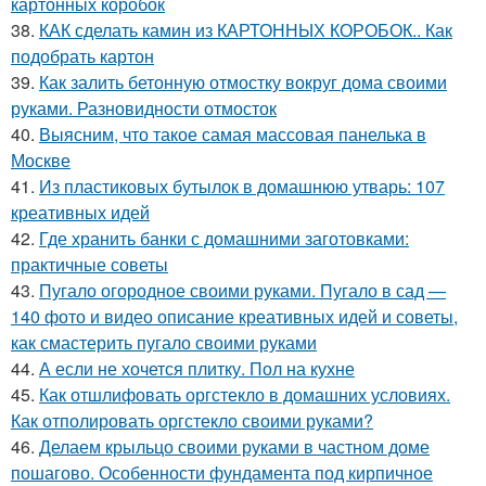
картонных коробок
38.
КАК сделать камин из КАРТОННЫХ КОРОБОК.. Как
подобрать картон
39.
Как залить бетонную отмостку вокруг дома своими
руками. Разновидности отмосток
40.
Выясним, что такое самая массовая панелька в
Москве
41.
Из пластиковых бутылок в домашнюю утварь: 107
креативных идей
42.
Где хранить банки с домашними заготовками:
практичные советы
43.
Пугало огородное своими руками. Пугало в сад —
140 фото и видео описание креативных идей и советы,
как смастерить пугало своими руками
44.
А если не хочется плитку. Пол на кухне
45.
Как отшлифовать оргстекло в домашних условиях.
Как отполировать оргстекло своими руками?
46.
Делаем крыльцо своими руками в частном доме
пошагово. Особенности фундамента под кирпичное