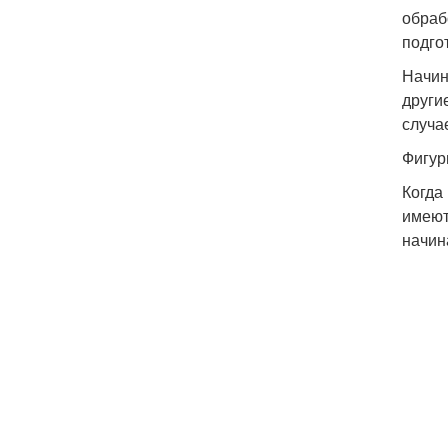
обраб
подго
Начин
други
случа
Фигур
Когда
имеют
начин