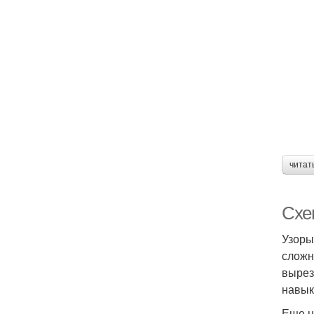
читат
Схе
Узоры
сложн
вырез
навык
Еще н