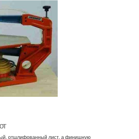
от
тый, отшлифованный лист, а финишную