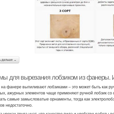
ь дальше →
мы для вырезания лобзиком из фанеры. 
 на фанере выпиливают лобзиками – это может быть как руч
ых, ажурных элементов чаще применяют ручной лобзик со
ать самые замысловатые орнаменты, тогда как электролобз
ов недостаточно.
а уроках труда учат, что качество пила и удобство работы в