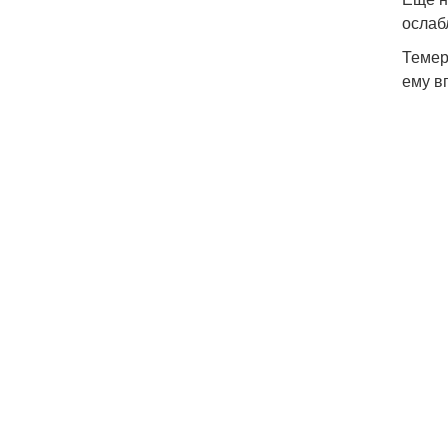
ослаб
Темер
ему в