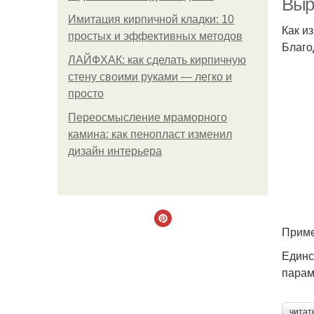
Выр
Имитация кирпичной кладки: 10
Как и
простых и эффективных методов
Благо
ЛАЙФХАК: как сделать кирпичную
стену своими руками — легко и
просто
Переосмысление мраморного
камина: как пенопласт изменил
дизайн интерьера
Приме
Единс
парам
читат