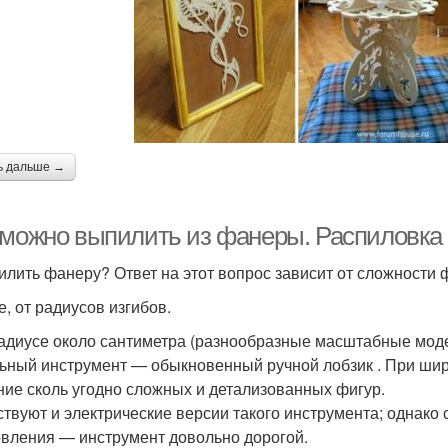
ь дальше →
 можно выпилить из фанеры. Распиловка
илить фанеру? Ответ на этот вопрос зависит от сложности 
е, от радиусов изгибов.
адиусе около сантиметра (разнообразные масштабные модел
ьный инструмент — обыкновенный ручной лобзик . При ши
ние сколь угодно сложных и детализованных фигур.
твуют и электрические версии такого инструмента; однако
овления — инструмент довольно дорогой.