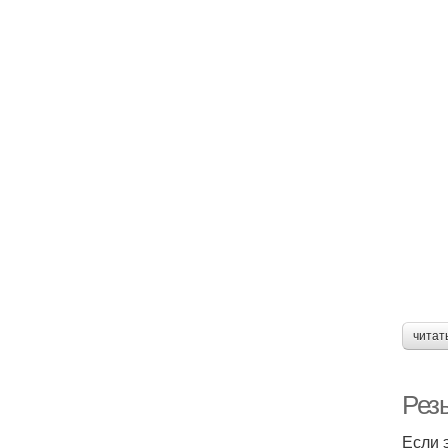
читат
Рез
Если 