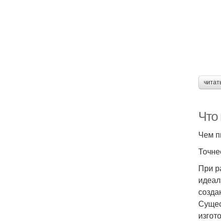
читат
Что
Чем п
Точне
При р
идеал
созда
Сущес
изгот