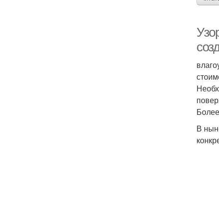
Узо
соз
влаго
стоим
Необх
повер
Более
В нын
конкр