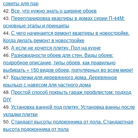
советы для пар
42.
Все, что нужно знать о ширине обоев
43.
Перепланировка квартиры в домах серии П-44М:
основные этапы и принципы
44.
С чего начинается ремонт квартиры в новостройке.
Когда делать ремонт в новостройке
45.
А если не хочется плитку. Пол на кухне
46.
Разновидности обоев для стен. Виды обоев:
подробное описание, типы обоев, как правильно
выбирать + 150 видов обоев, популярных во всем мире!
47.
Крылечки для деревянного дома. Деревянное
крыльцо с навесом для частного дома
48.
Простой способ покрыть гараж профлистом: подход
DIY
49.
Установка ванной под плитку. Установка ванны после
укладки плитки
50.
Стандарт высоты подоконника от пола. Стандартная
высота подоконника от пола