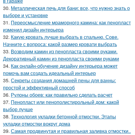
в гараже
30.
Металлическая печь для бани: все, что нужно знать о
выборе и установке
31.
Переосмысление мраморного камина: как пенопласт
изменил дизайн интерьера
32.
Какую кровать лучше выбрать в спальню. Сове.
Начните с вопроса: какой размер кровати выбрать
33.
Возводим камин из пенопласта своими руками.
Декоративный камин из пенопласта своими руками
34.
Как онлайн-обучение дизайну интерьера может
помочь вам создать идеальный интерьер
35.
Секреты создания домашней пены для ванны:
простой и эффективный способ
36.
Рулоны обоев: как правильно сделать расчет
37.
Пенопласт или пенополистирольный дом: какой
выбор лучше
38.
Технология укладки бетонной отмостки. Этапы
укладки отмостки вокруг дома
39.
Самая продвинутая и правильная заливка отмостки..