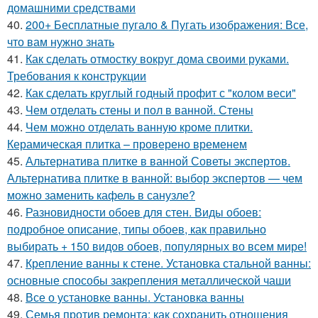
домашними средствами
40.
200+ Бесплатные пугало & Пугать изображения: Все,
что вам нужно знать
41.
Как сделать отмостку вокруг дома своими руками.
Требования к конструкции
42.
Как сделать круглый годный профит с "колом веси"
43.
Чем отделать стены и пол в ванной. Стены
44.
Чем можно отделать ванную кроме плитки.
Керамическая плитка – проверено временем
45.
Альтернатива плитке в ванной Советы экспертов.
Альтернатива плитке в ванной: выбор экспертов — чем
можно заменить кафель в санузле?
46.
Разновидности обоев для стен. Виды обоев:
подробное описание, типы обоев, как правильно
выбирать + 150 видов обоев, популярных во всем мире!
47.
Крепление ванны к стене. Установка стальной ванны:
основные способы закрепления металлической чаши
48.
Все о установке ванны. Установка ванны
49.
Семья против ремонта: как сохранить отношения