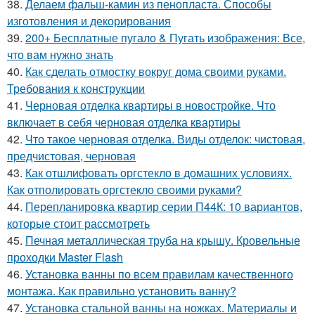
38.
Делаем фальш-камин из пенопласта. Способы
изготовления и декорирования
39.
200+ Бесплатные пугало & Пугать изображения: Все,
что вам нужно знать
40.
Как сделать отмостку вокруг дома своими руками.
Требования к конструкции
41.
Черновая отделка квартиры в новостройке. Что
включает в себя черновая отделка квартиры
42.
Что такое черновая отделка. Виды отделок: чистовая,
предчистовая, черновая
43.
Как отшлифовать оргстекло в домашних условиях.
Как отполировать оргстекло своими руками?
44.
Перепланировка квартир серии П44К: 10 вариантов,
которые стоит рассмотреть
45.
Печная металлическая труба на крышу. Кровельные
проходки Master Flash
46.
Установка ванны по всем правилам качественного
монтажа. Как правильно установить ванну?
47.
Установка стальной ванны на ножках. Материалы и