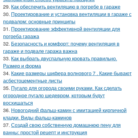
29.
Как обеспечить вентиляцию в погребе в гараже
30.
Проектирование и установка вентиляции в гараже с
подвалом: основные принципы
31.
Проектирование эффективной вентиляции для
погреба гаража
32.
Безопасность и комфорт: почему вентиляция в
гараже и подвале гаража важна
33.
Как выбрать двуспальную кровать правильно.
Размер и форма
34.
Какие размеры шифера волнового 7 . Какие бывают
асбестоцементные листы
35.
Пугало для огорода своими руками. Как сделать
огородное пугало шедевром, которым будут
восхищаться
36.
Новогодний фальш-камин с имитацией кирпичной
кладки. Виды фальш-каминов
37.
Создай свою собственную домашнюю пену для
ванны: простой рецепт и инструкция