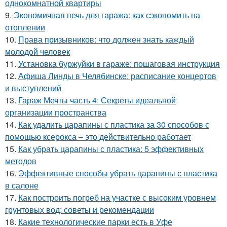
однокомнатной квартиры
9.
Экономичная печь для гаража: как сэкономить на
отоплении
10.
Права призывников: что должен знать каждый
молодой человек
11.
Установка буржуйки в гараже: пошаговая инструкция
12.
Афиша Линды в Челябинске: расписание концертов
и выступлений
13.
Гараж Мечты часть 4: Секреты идеальной
организации пространства
14.
Как удалить царапины с пластика за 30 способов с
помощью ксерокса – это действительно работает
15.
Как убрать царапины с пластика: 5 эффективных
методов
16.
Эффективные способы убрать царапины с пластика
в салоне
17.
Как построить погреб на участке с высоким уровнем
грунтовых вод: советы и рекомендации
18.
Какие технологические парки есть в Уфе