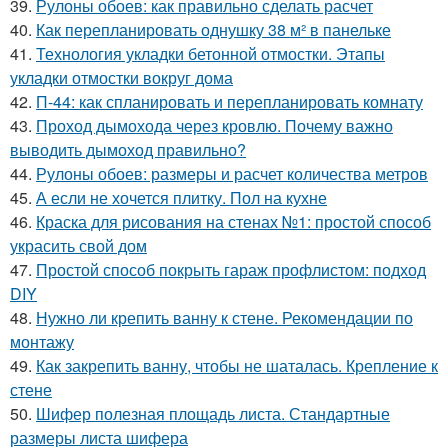
39.
Рулоны обоев: как правильно сделать расчет
40.
Как перепланировать однушку 38 м² в панельке
41.
Технология укладки бетонной отмостки. Этапы
укладки отмостки вокруг дома
42.
П-44: как спланировать и перепланировать комнату
43.
Проход дымохода через кровлю. Почему важно
выводить дымоход правильно?
44.
Рулоны обоев: размеры и расчет количества метров
45.
А если не хочется плитку. Пол на кухне
46.
Краска для рисования на стенах №1: простой способ
украсить свой дом
47.
Простой способ покрыть гараж профлистом: подход
DIY
48.
Нужно ли крепить ванну к стене. Рекомендации по
монтажу
49.
Как закрепить ванну, чтобы не шаталась. Крепление к
стене
50.
Шифер полезная площадь листа. Стандартные
размеры листа шифера