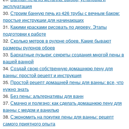
эксплуатация
30.
Строим банную печь из 426 трубы с вечным баком:
простые инструкции для начинающих
31.
Какими красками рисовать по дереву. Этапы
подготовки к работе
32.
Сколько метров в рулоне обоев. Какие бывают
размеры рулонов обоев
33.
Бархатные пузыри: секреты создания многой пены в
вашей ванной
34.
Создай свою собственную домашнюю пену для
ванны: простой рецепт и инструкция
35.
Простой рецепт домашней пены для ванны: все, что
нужно знать
36.
Без пены: альтернативы для ванн
37.
Смачно и полезно: как сделать домашнюю пену для
ванны с медом и ванилью
38.
Сэкономить на покупке пены для ванны: рецепт
самого приятного опыта