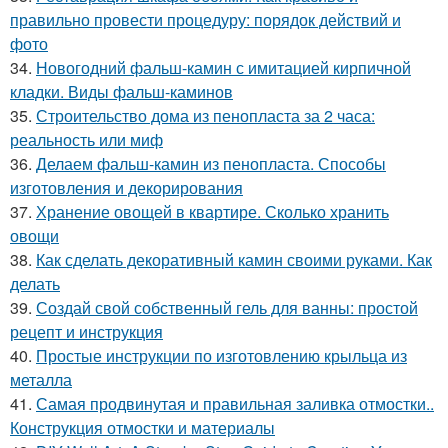
правильно провести процедуру: порядок действий и
фото
34.
Новогодний фальш-камин с имитацией кирпичной
кладки. Виды фальш-каминов
35.
Строительство дома из пенопласта за 2 часа:
реальность или миф
36.
Делаем фальш-камин из пенопласта. Способы
изготовления и декорирования
37.
Хранение овощей в квартире. Сколько хранить
овощи
38.
Как сделать декоративный камин своими руками. Как
делать
39.
Создай свой собственный гель для ванны: простой
рецепт и инструкция
40.
Простые инструкции по изготовлению крыльца из
металла
41.
Самая продвинутая и правильная заливка отмостки..
Конструкция отмостки и материалы