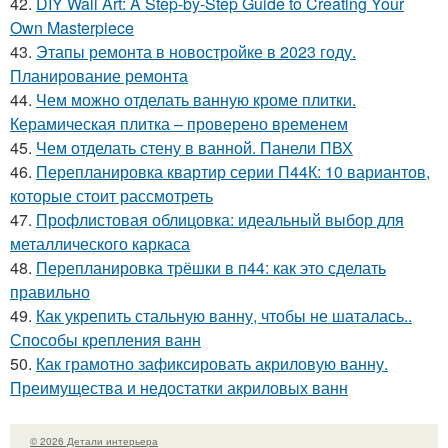
42.
DIY Wall Art: A Step-by-Step Guide to Creating Your
Own Masterpiece
43.
Этапы ремонта в новостройке в 2023 году.
Планирование ремонта
44.
Чем можно отделать ванную кроме плитки.
Керамическая плитка – проверено временем
45.
Чем отделать стену в ванной. Панели ПВХ
46.
Перепланировка квартир серии П44К: 10 вариантов,
которые стоит рассмотреть
47.
Профлистовая облицовка: идеальный выбор для
металлического каркаса
48.
Перепланировка трёшки в п44: как это сделать
правильно
49.
Как укрепить стальную ванну, чтобы не шаталась..
Способы крепления ванн
50.
Как грамотно зафиксировать акриловую ванну.
Преимущества и недостатки акриловых ванн
© 2026 Детали интерьера