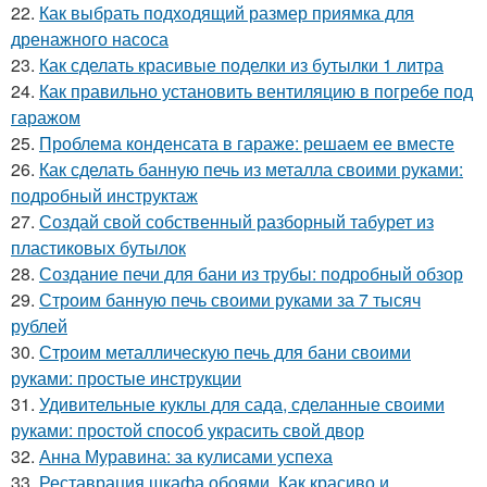
22.
Как выбрать подходящий размер приямка для
дренажного насоса
23.
Как сделать красивые поделки из бутылки 1 литра
24.
Как правильно установить вентиляцию в погребе под
гаражом
25.
Проблема конденсата в гараже: решаем ее вместе
26.
Как сделать банную печь из металла своими руками:
подробный инструктаж
27.
Создай свой собственный разборный табурет из
пластиковых бутылок
28.
Создание печи для бани из трубы: подробный обзор
29.
Строим банную печь своими руками за 7 тысяч
рублей
30.
Строим металлическую печь для бани своими
руками: простые инструкции
31.
Удивительные куклы для сада, сделанные своими
руками: простой способ украсить свой двор
32.
Анна Муравина: за кулисами успеха
33.
Реставрация шкафа обоями. Как красиво и