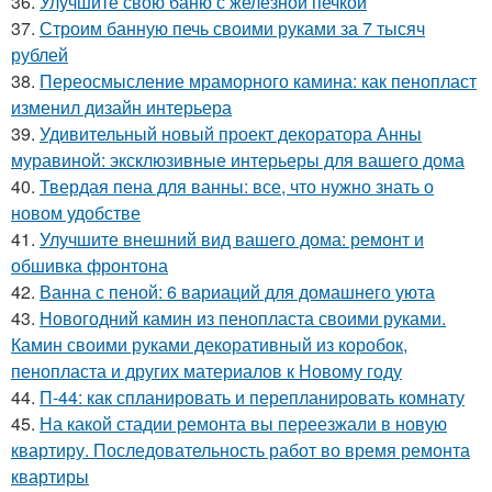
36.
Улучшите свою баню с железной печкой
37.
Строим банную печь своими руками за 7 тысяч
рублей
38.
Переосмысление мраморного камина: как пенопласт
изменил дизайн интерьера
39.
Удивительный новый проект декоратора Анны
муравиной: эксклюзивные интерьеры для вашего дома
40.
Твердая пена для ванны: все, что нужно знать о
новом удобстве
41.
Улучшите внешний вид вашего дома: ремонт и
обшивка фронтона
42.
Ванна с пеной: 6 вариаций для домашнего уюта
43.
Новогодний камин из пенопласта своими руками.
Камин своими руками декоративный из коробок,
пенопласта и других материалов к Новому году
44.
П-44: как спланировать и перепланировать комнату
45.
На какой стадии ремонта вы переезжали в новую
квартиру. Последовательность работ во время ремонта
квартиры