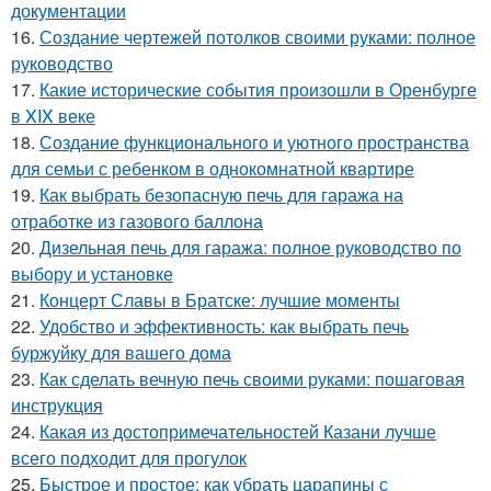
документации
16.
Создание чертежей потолков своими руками: полное
руководство
17.
Какие исторические события произошли в Оренбурге
в XIX веке
18.
Создание функционального и уютного пространства
для семьи с ребенком в однокомнатной квартире
19.
Как выбрать безопасную печь для гаража на
отработке из газового баллона
20.
Дизельная печь для гаража: полное руководство по
выбору и установке
21.
Концерт Славы в Братске: лучшие моменты
22.
Удобство и эффективность: как выбрать печь
буржуйку для вашего дома
23.
Как сделать вечную печь своими руками: пошаговая
инструкция
24.
Какая из достопримечательностей Казани лучше
всего подходит для прогулок
25.
Быстрое и простое: как убрать царапины с