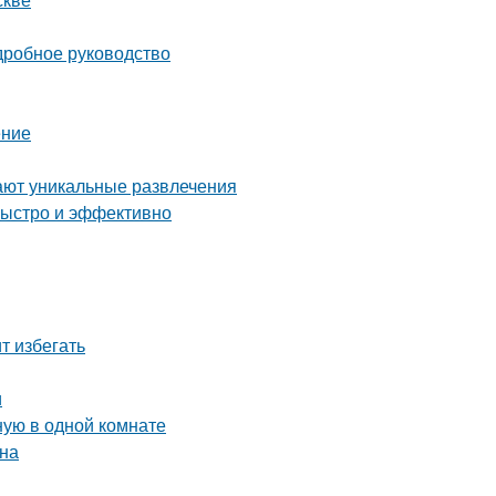
дробное руководство
ение
ают уникальные развлечения
быстро и эффективно
т избегать
и
ную в одной комнате
йна