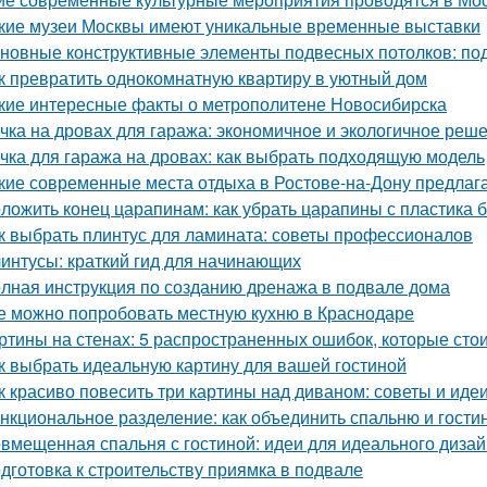
кие музеи Москвы имеют уникальные временные выставки
новные конструктивные элементы подвесных потолков: по
к превратить однокомнатную квартиру в уютный дом
кие интересные факты о метрополитене Новосибирска
чка на дровах для гаража: экономичное и экологичное реш
чка для гаража на дровах: как выбрать подходящую модель
кие современные места отдыха в Ростове-на-Дону предлаг
ложить конец царапинам: как убрать царапины с пластика 
к выбрать плинтус для ламината: советы профессионалов
интусы: краткий гид для начинающих
лная инструкция по созданию дренажа в подвале дома
е можно попробовать местную кухню в Краснодаре
ртины на стенах: 5 распространенных ошибок, которые стои
к выбрать идеальную картину для вашей гостиной
к красиво повесить три картины над диваном: советы и иде
нкциональное разделение: как объединить спальню и гости
вмещенная спальня с гостиной: идеи для идеального диза
дготовка к строительству приямка в подвале