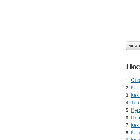
читат
Пос
1.
Спо
2.
Как
3.
Как
4.
Топ
5.
Пуг
6.
Пош
7.
Как
8.
Как
9.
Как