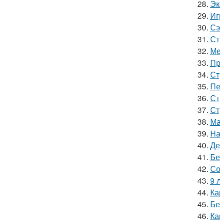
28.
Эк
29.
Иг
30.
Сэ
31.
Ст
32.
Ме
33.
Пр
34.
Ст
35.
Пе
36.
Ст
37.
Ст
38.
Ма
39.
На
40.
Де
41.
Бе
42.
Со
43.
9 
44.
Ка
45.
Бе
46.
Ка