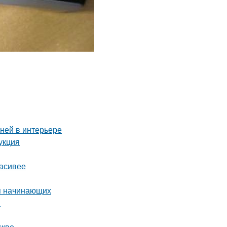
аней в интерьере
укция
расивее
ля начинающих
я
скве