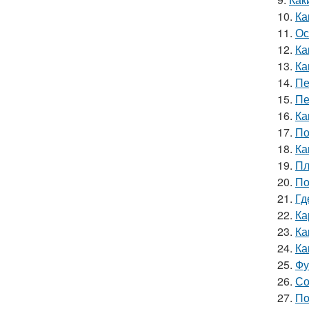
10.
Ка
11.
Ос
12.
Ка
13.
Ка
14.
Пе
15.
Пе
16.
Ка
17.
По
18.
Ка
19.
Пл
20.
По
21.
Гд
22.
Ка
23.
Ка
24.
Ка
25.
Фу
26.
Со
27.
По