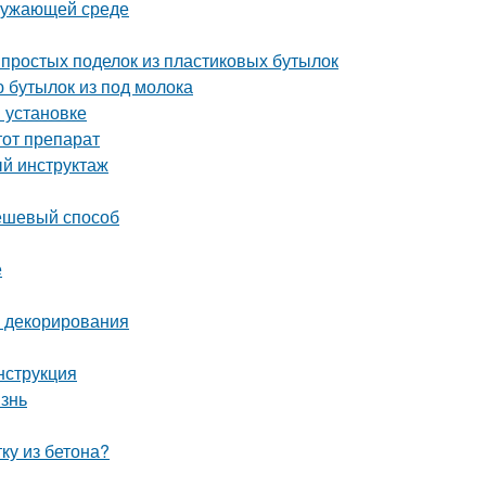
кружающей среде
простых поделок из пластиковых бутылок
 бутылок из под молока
и установке
тот препарат
й инструктаж
дешевый способ
е
и декорирования
нструкция
изнь
ку из бетона?