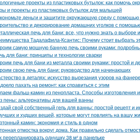
ологичные проекты из пластиковых бутылок: как помочь о
ры и проекты из пластиковых бутылок для малышей
кономьте деньги и защитите окружающую среду с помощью 
роительство и декорирование домашних уголков с помощью
таллическая печь для бани: все, что нужно знать о выборе 
еимущества Тадалафила-Ксантис: Почему стоит выбрать э
роим самую мощную банную печь своими руками: подробны
чь для бани: принципы и технологии сварки
роим печь для бани из металла своими руками: простой и 
роим свою печь для бани: руководство для начинающих
стерство в деталях: искусство вырезания узоров на фанер
доело пахать на ремонт: как справиться с этим
лаем фальш-камин из пенопласта. Способы изготовления 
з пены: альтернативы для вашей ванны
здай свой собственный гель для ванны: простой рецепт и и
лучших и худших вещей, которые могут повлиять на вашу ж
ртонный камин: экономия и стиль в одном
тонная отмостка вокруг дома. Как правильно сделать отмост
к перепланировать однушку 38 м² в панельке