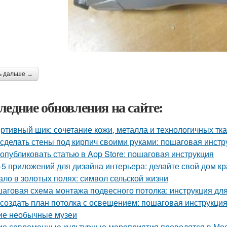
ь дальше →
ледние обновления на сайте:
ртивный шик: сочетание кожи, металла и технологичных тк
 сделать стены под кирпич своими руками: пошаговая инстр
 опубликовать статью в App Store: пошаговая инструкция
-5 приложений для дизайна интерьера: делайте свой дом к
ало в золотых полях: символ сельской жизни
аговая схема монтажа подвесного потолка: инструкция д
 создать план потолка с освещением: пошаговая инструкци
ие необычные музеи
ие современные культурные мероприятия проводятся в Мо