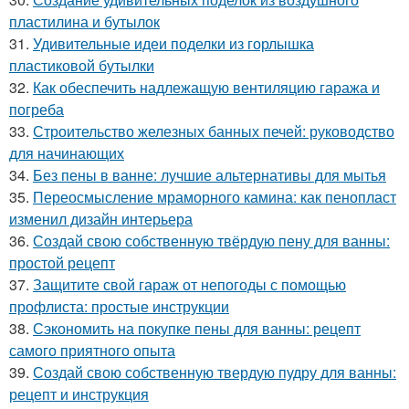
пластилина и бутылок
31.
Удивительные идеи поделки из горлышка
пластиковой бутылки
32.
Как обеспечить надлежащую вентиляцию гаража и
погреба
33.
Строительство железных банных печей: руководство
для начинающих
34.
Без пены в ванне: лучшие альтернативы для мытья
35.
Переосмысление мраморного камина: как пенопласт
изменил дизайн интерьера
36.
Создай свою собственную твёрдую пену для ванны:
простой рецепт
37.
Защитите свой гараж от непогоды с помощью
профлиста: простые инструкции
38.
Сэкономить на покупке пены для ванны: рецепт
самого приятного опыта
39.
Создай свою собственную твердую пудру для ванны:
рецепт и инструкция