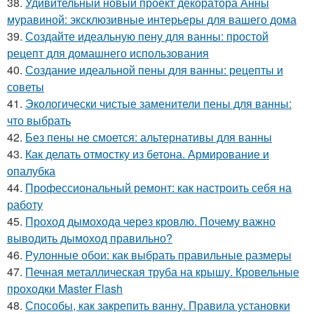
38.
Удивительный новый проект декоратора Анны
муравиной: эксклюзивные интерьеры для вашего дома
39.
Создайте идеальную пену для ванны: простой
рецепт для домашнего использования
40.
Создание идеальной пены для ванны: рецепты и
советы
41.
Экологически чистые заменители пены для ванны:
что выбрать
42.
Без пены не смоется: альтернативы для ванны
43.
Как делать отмостку из бетона. Армирование и
опалубка
44.
Профессиональный ремонт: как настроить себя на
работу
45.
Проход дымохода через кровлю. Почему важно
выводить дымоход правильно?
46.
Рулонные обои: как выбрать правильные размеры
47.
Печная металлическая труба на крышу. Кровельные
проходки Master Flash
48.
Способы, как закрепить ванну. Правила установки