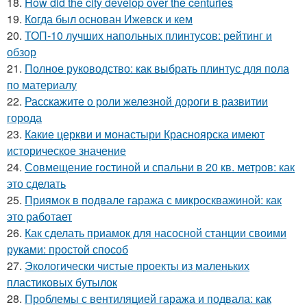
18.
How did the city develop over the centuries
19.
Когда был основан Ижевск и кем
20.
ТОП-10 лучших напольных плинтусов: рейтинг и
обзор
21.
Полное руководство: как выбрать плинтус для пола
по материалу
22.
Расскажите о роли железной дороги в развитии
города
23.
Какие церкви и монастыри Красноярска имеют
историческое значение
24.
Совмещение гостиной и спальни в 20 кв. метров: как
это сделать
25.
Приямок в подвале гаража с микроскважиной: как
это работает
26.
Как сделать приамок для насосной станции своими
руками: простой способ
27.
Экологически чистые проекты из маленьких
пластиковых бутылок
28.
Проблемы с вентиляцией гаража и подвала: как