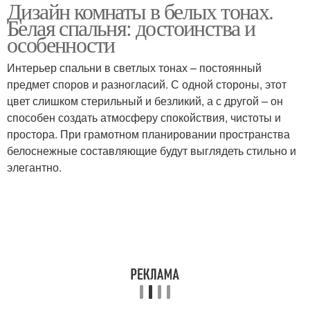
Дизайн комнаты в белых тонах.
Идеи для светлой
Тона с темной мебелью
Белая спальня: достоинства и
спальни
особенности
Интерьер спальни в светлых тонах – постоянный
Спальни в бежевых
предмет споров и разногласий. С одной стороны, этот
тонах
цвет слишком стерильный и безликий, а с другой – он
способен создать атмосферу спокойствия, чистоты и
простора. При грамотном планировании пространства
белоснежные составляющие будут выглядеть стильно и
элегантно.