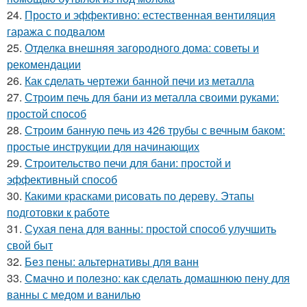
24.
Просто и эффективно: естественная вентиляция
гаража с подвалом
25.
Отделка внешняя загородного дома: советы и
рекомендации
26.
Как сделать чертежи банной печи из металла
27.
Строим печь для бани из металла своими руками:
простой способ
28.
Строим банную печь из 426 трубы с вечным баком:
простые инструкции для начинающих
29.
Строительство печи для бани: простой и
эффективный способ
30.
Какими красками рисовать по дереву. Этапы
подготовки к работе
31.
Сухая пена для ванны: простой способ улучшить
свой быт
32.
Без пены: альтернативы для ванн
33.
Смачно и полезно: как сделать домашнюю пену для
ванны с медом и ванилью