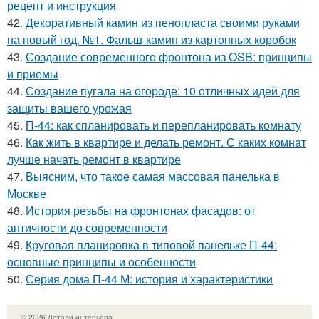
рецепт и инструкция
42.
Декоративный камин из пенопласта своими руками
на новый год. №1. Фальш-камин из картонных коробок
43.
Создание современного фронтона из OSB: принципы
и приемы
44.
Создание пугала на огороде: 10 отличных идей для
защиты вашего урожая
45.
П-44: как спланировать и перепланировать комнату
46.
Как жить в квартире и делать ремонт. С каких комнат
лучше начать ремонт в квартире
47.
Выясним, что такое самая массовая панелька в
Москве
48.
История резьбы на фронтонах фасадов: от
античности до современности
49.
Круговая планировка в типовой панельке П-44:
основные принципы и особенности
50.
Серия дома П-44 М: история и характеристики
© 2026 Детали интерьера