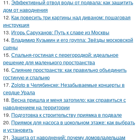
11.
Эффективный отвод воды от подвала: как защитить
дом от наводнения
12.
Как повесить три картины над диваном: пошаговая
инструкция
13.
Игорь Саруханов: Путь к славе из Москвы
14.
Владимир Кузьмин и его группа: Звёзды московской
сцены
15.
Спальня-гостиная с перегородкой: идеальное
решение для маленького пространства
16.
Слияние пространств: как правильно объединить
гостиную и спальню
17.
Zoloto в Челябинске: Незабываемые концерты в
сердце Урала
18.
Весна пришла и меня затопило: как справиться с
наводнением на территории
19.
Подготовка к строительству приямка в подвале
20.
Приямок для насоса в цокольном этаже: как выбрать
и установить
21.
Защита от наводнений: почему домовладельцам