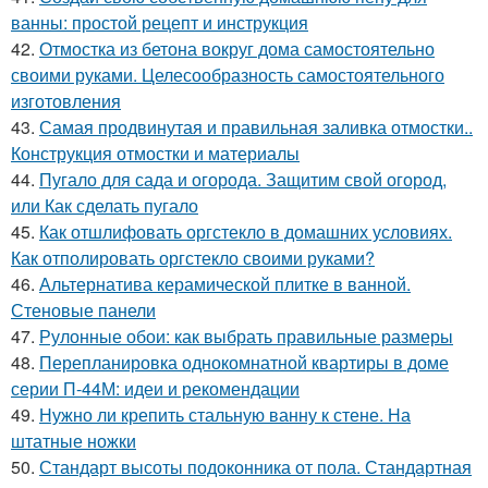
ванны: простой рецепт и инструкция
42.
Отмостка из бетона вокруг дома самостоятельно
своими руками. Целесообразность самостоятельного
изготовления
43.
Самая продвинутая и правильная заливка отмостки..
Конструкция отмостки и материалы
44.
Пугало для сада и огорода. Защитим свой огород,
или Как сделать пугало
45.
Как отшлифовать оргстекло в домашних условиях.
Как отполировать оргстекло своими руками?
46.
Альтернатива керамической плитке в ванной.
Стеновые панели
47.
Рулонные обои: как выбрать правильные размеры
48.
Перепланировка однокомнатной квартиры в доме
серии П-44М: идеи и рекомендации
49.
Нужно ли крепить стальную ванну к стене. На
штатные ножки
50.
Стандарт высоты подоконника от пола. Стандартная