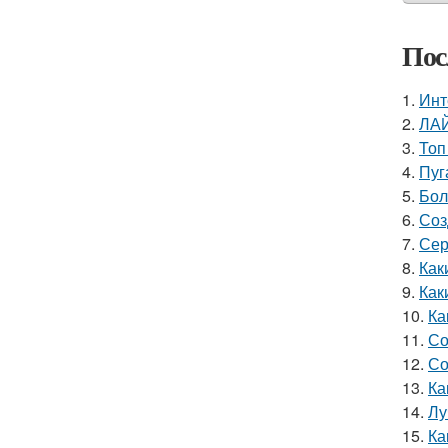
Пос
1.
Инт
2.
ЛАЙ
3.
Топ
4.
Пуг
5.
Бол
6.
Соз
7.
Сер
8.
Как
9.
Как
10.
Ка
11.
Со
12.
Со
13.
Ка
14.
Лу
15.
Ка