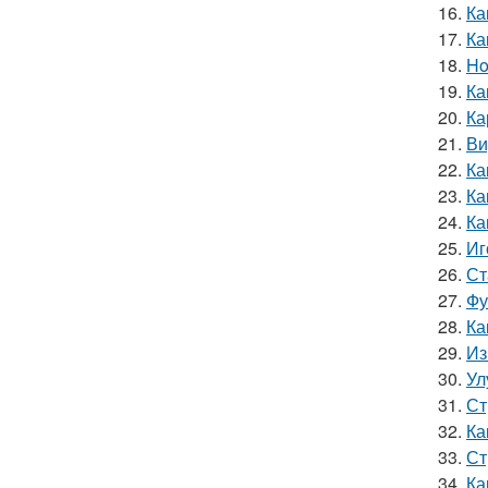
16.
Ка
17.
Ка
18.
Ho
19.
Ка
20.
Ка
21.
Ви
22.
Ка
23.
Ка
24.
Ка
25.
Иг
26.
Ст
27.
Фу
28.
Ка
29.
Из
30.
Ул
31.
Ст
32.
Ка
33.
Ст
34.
Ка