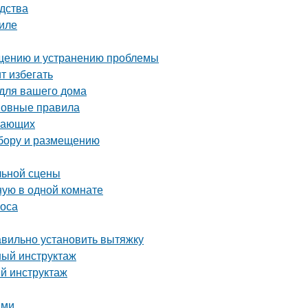
дства
иле
ращению и устранению проблемы
т избегать
 для вашего дома
сновные правила
инающих
ыбору и размещению
льной сцены
ную в одной комнате
соса
авильно установить вытяжку
ный инструктаж
ый инструктаж
ами