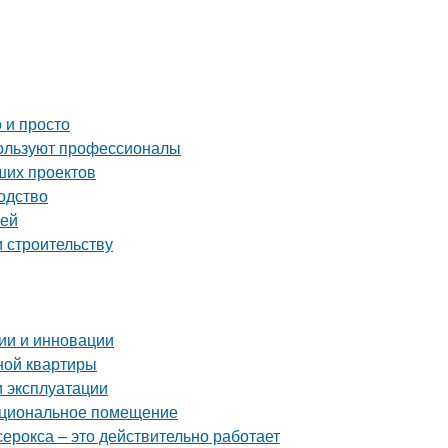
 и просто
пользуют профессионалы
ших проектов
одство
тей
и строительству
ии и инновации
ной квартиры
и эксплуатации
нкциональное помещение
серокса – это действительно работает