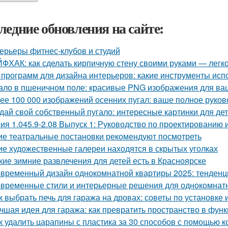
ледние обновления на сайте:
ерьеры фитнес-клубов и студий
ФХАК: как сделать кирпичную стену своими руками — легко
 программ для дизайна интерьеров: какие инструменты ис
ало в пшеничном поле: красивые PNG изображения для ва
ее 100 000 изображений осенних пугал: ваше полное руков
дай свой собственный пугало: интересные картинки для де
ия 1.045.9-2.08 Выпуск 1: Руководство по проектированию 
ие театральные постановки рекомендуют посмотреть
ие художественные галереи находятся в скрытых уголках
кие зимние развлечения для детей есть в Красноярске
временный дизайн однокомнатной квартиры 2025: тенденц
временные стили и интерьерные решения для однокомнат
к выбрать печь для гаража на дровах: советы по установке 
чшая идея для гаража: как превратить пространство в фу
к удалить царапины с пластика за 30 способов с помощью к