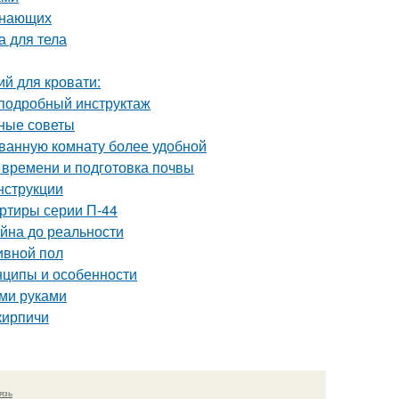
инающих
а для тела
й для кровати:
 подробный инструктаж
зные советы
 ванную комнату более удобной
 времени и подготовка почвы
нструкции
ртиры серии П-44
айна до реальности
ивной пол
нципы и особенности
ими руками
кирпичи
язь