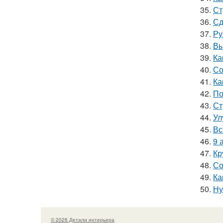
35.
Ст
36.
Сд
37.
Ру
38.
Вы
39.
Ка
40.
Со
41.
Ка
42.
По
43.
Ст
44.
Ул
45.
Вс
46.
9 
47.
Кр
48.
Со
49.
Ка
50.
Ну
© 2026 Детали интерьера