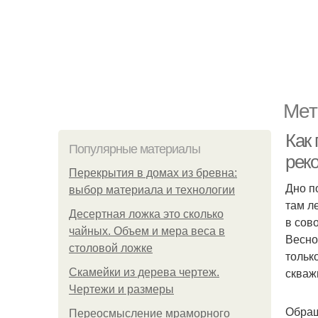
Мет
Как 
Популярные материалы
рек
Перекрытия в домах из бревна:
Дно п
выбор материала и технологии
там л
Десертная ложка это сколько
в сов
чайных. Объем и мера веса в
Весно
столовой ложке
тольк
скваж
Скамейки из дерева чертеж.
Чертежи и размеры
Обращ
Переосмысление мраморного