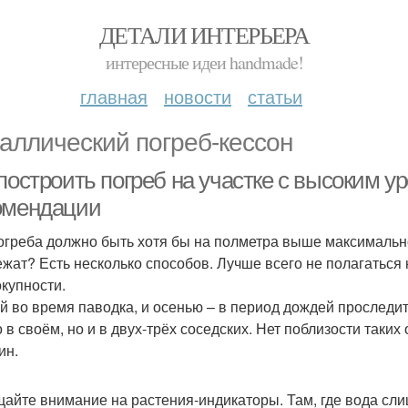
ДЕТАЛИ ИНТЕРЬЕРА
интересные идеи handmade!
главная
новости
статьи
аллический погреб-кессон
построить погреб на участке с высоким у
омендации
огреба должно быть хотя бы на полметра выше максимальног
ежат? Есть несколько способов. Лучше всего не полагаться 
окупности.
й во время паводка, и осенью – в период дождей проследит
о в своём, но и в двух-трёх соседских. Нет поблизости так
ин.
айте внимание на растения-индикаторы. Там, где вода сли