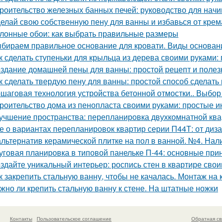
роительство железных банных печей: руководство для нач
елай свою собственную пену для ванны и избавься от крем
лонные обои: как выбрать правильные размеры
бираем правильное основание для кровати. Виды основани
к сделать ступеньки для крыльца из дерева своими руками:
здание домашней пены для ванны: простой рецепт и поле
к сделать твердую пену для ванны: простой способ сделать
шаговая технология устройства бетонной отмостки.. Выбор
роительство дома из пенопласта своими руками: простые и
учшение пространства: перепланировка двухкомнатной ква
е о вариантах перепланировок квартир серии П44Т: от диз
альтернатив керамической плитке на пол в ванной. №4. Нал
уговая планировка в типовой панельке П-44: основные при
здайте уникальный интерьер: роспись стен в квартире сво
к закрепить стальную ванну, чтобы не качалась. Монтаж на 
жно ли крепить стальную ванну к стене. На штатные ножки
Контакты
Пользовательское соглашение
Обратная св