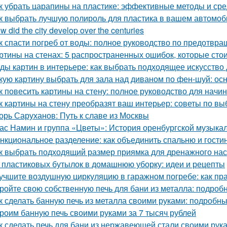
к убрать царапины на пластике: эффективные методы и сре
к выбрать лучшую полироль для пластика в вашем автомоб
w did the city develop over the centuries
к спасти погреб от воды: полное руководство по предотв
ртины на стенах: 5 распространенных ошибок, которые стои
ды картин в интерьере: как выбрать подходящее искусство
кую картину выбрать для зала над диваном по фен-шуй: о
к повесить картины на стену: полное руководство для нач
к картины на стену преобразят ваш интерьер: советы по в
орь Саруханов: Путь к славе из Москвы
ас Намин и группа «Цветы»: История оренбургской музыка
нкциональное разделение: как объединить спальню и гости
к выбрать подходящий размер приямка для дренажного на
 пластиковых бутылок в домашнюю уборку: идеи и рецепты
учшите воздушную циркуляцию в гаражном погребе: как пр
ройте свою собственную печь для бани из металла: подроб
к сделать банную печь из металла своими руками: подробн
роим банную печь своими руками за 7 тысяч рублей
к сделать печь для бани из нержавеющей стали своими рук