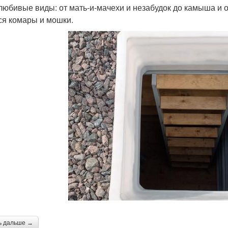
любивые виды: от мать-и-мачехи и незабудок до камыша и 
ся комары и мошки.
ь дальше →