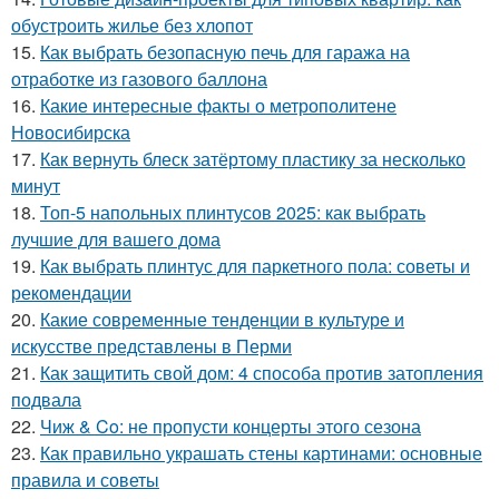
обустроить жилье без хлопот
15.
Как выбрать безопасную печь для гаража на
отработке из газового баллона
16.
Какие интересные факты о метрополитене
Новосибирска
17.
Как вернуть блеск затёртому пластику за несколько
минут
18.
Топ-5 напольных плинтусов 2025: как выбрать
лучшие для вашего дома
19.
Как выбрать плинтус для паркетного пола: советы и
рекомендации
20.
Какие современные тенденции в культуре и
искусстве представлены в Перми
21.
Как защитить свой дом: 4 способа против затопления
подвала
22.
Чиж & Co: не пропусти концерты этого сезона
23.
Как правильно украшать стены картинами: основные
правила и советы