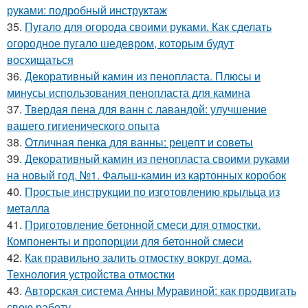
руками: подробный инструктаж
35.
Пугало для огорода своими руками. Как сделать
огородное пугало шедевром, которым будут
восхищаться
36.
Декоративный камин из пенопласта. Плюсы и
минусы использования пенопласта для камина
37.
Твердая пена для ванн с лавандой: улучшение
вашего гигиенического опыта
38.
Отличная пенка для ванны: рецепт и советы
39.
Декоративный камин из пенопласта своими руками
на новый год. №1. Фальш-камин из картонных коробок
40.
Простые инструкции по изготовлению крыльца из
металла
41.
Приготовление бетонной смеси для отмостки.
Компоненты и пропорции для бетонной смеси
42.
Как правильно залить отмостку вокруг дома.
Технология устройства отмостки
43.
Авторская система Анны Муравиной: как продвигать
свою работу