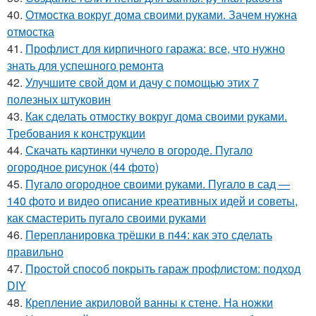
40.
Отмостка вокруг дома своими руками. Зачем нужна
отмостка
41.
Профлист для кирпичного гаража: все, что нужно
знать для успешного ремонта
42.
Улучшите свой дом и дачу с помощью этих 7
полезных штуковин
43.
Как сделать отмостку вокруг дома своими руками.
Требования к конструкции
44.
Скачать картинки чучело в огороде. Пугало
огородное рисунок (44 фото)
45.
Пугало огородное своими руками. Пугало в сад —
140 фото и видео описание креативных идей и советы,
как смастерить пугало своими руками
46.
Перепланировка трёшки в п44: как это сделать
правильно
47.
Простой способ покрыть гараж профлистом: подход
DIY
48.
Крепление акриловой ванны к стене. На ножки