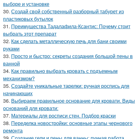
выборе и установке
30.
Создай свой собственный разборный табурет из
пластиковых бутылок
31.
Преимущества Тадалафила-Ксантис: Почему стоит
выбрать этот препарат
32.
Как сделать металлическую печь для бани своими
руками
33.
Просто и быстро: секреты создания большой пены в
ванной
34.
Как правильно выбрать кровать с подъемным
механизмом?
35.
Создайте уникальные тарелки: ручная роспись для
начинающих
36.
Выбираем правильное основание для кровати. Виды
оснований для кровати:
37.
Материалы для росписи стен. Подбор краски
38.
Переделка новостройки: основные этапы чернового
ремонта
39.
Создание гели и пены для ванны: ручная работа