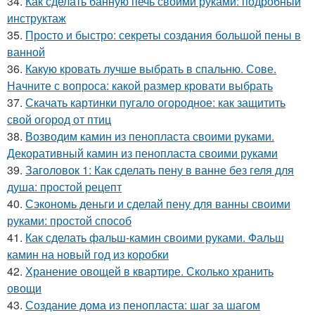
34.
Как сделать банную печь своими руками: подробный
инструктаж
35.
Просто и быстро: секреты создания большой пены в
ванной
36.
Какую кровать лучше выбрать в спальню. Сове.
Начните с вопроса: какой размер кровати выбрать
37.
Скачать картинки пугало огородное: как защитить
свой огород от птиц
38.
Возводим камин из пенопласта своими руками.
Декоративный камин из пенопласта своими руками
39.
Заголовок 1: Как сделать пену в ванне без геля для
душа: простой рецепт
40.
Сэкономь деньги и сделай пену для ванны своими
руками: простой способ
41.
Как сделать фальш-камин своими руками. Фальш
камин на новый год из коробки
42.
Хранение овощей в квартире. Сколько хранить
овощи
43.
Создание дома из пенопласта: шаг за шагом