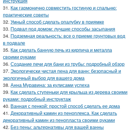
инструкция
31.
Как гармонично совместить гостиную и спальню:
практические советы
32.
Умный способ сделать опалубку в приямке
33.
Подвал под домом: лучшие способы засыпания
34.
Подземная реальность: все о приеме грунтовых вод
в подвале
35.
Как сделать банную печь из кирпича и металла
своими руками
36.
Создание печи для бани из трубы: подробный обзор
37.
Экологически чистая пена для ванн: безопасный и
экологичный выбор для вашего дома
38.
Анна Муравина: за кулисами успеха
39.
Как сделать ступеньки для крыльца из дерева своими
руками: подробный инструктаж
40.
Ванная с пенкой: простой способ сделать ее дома
41.
Декоративный камин из пеноплекса. Как сделать
декоративный камин из пенопласта своими руками
42.
Без пены: альтернативы для вашей ванны