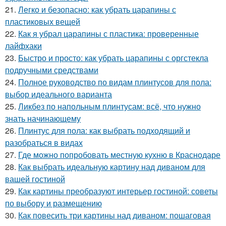
21.
Легко и безопасно: как убрать царапины с
пластиковых вещей
22.
Как я убрал царапины с пластика: проверенные
лайфхаки
23.
Быстро и просто: как убрать царапины с оргстекла
подручными средствами
24.
Полное руководство по видам плинтусов для пола:
выбор идеального варианта
25.
Ликбез по напольным плинтусам: всё, что нужно
знать начинающему
26.
Плинтус для пола: как выбрать подходящий и
разобраться в видах
27.
Где можно попробовать местную кухню в Краснодаре
28.
Как выбрать идеальную картину над диваном для
вашей гостиной
29.
Как картины преобразуют интерьер гостиной: советы
по выбору и размещению
30.
Как повесить три картины над диваном: пошаговая