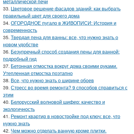
металлической печи
33.
Цветовое решение фасадов зданий: как выбрать
правильный цвет для своего дома
34.
ОГОРОДНОЕ пугало в ЖИВОПИСИ: История и
современность
35.
Твердая пена для ванны: все, что нужно знать о
новом удобстве
36.
Безупречный способ создания пены для ванной:
подробный гид
37.
Бетонная отмостка вокруг дома своими руками.
Утепленная отмостка поэтапно
38.
Все, что нужно знать о ширине обоев
39.
Стресс во время ремонта? 9 способов справиться с
этим
40.
Белорусский волновой шифер: качество и
экологичность
41.
Ремонт квартир в новостройке под ключ: все, что
нужно знать
42.
Чем можно отделать ванную кроме плитки.