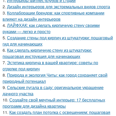
1.
Интерьеры фитнес-клубов и студий
2.
Дизайн интерьеров для экстремальных видов спорта
3.
Коллаборации брендов: как спортивные компании
влияют на дизайн интерьеров
4.
ЛАЙФХАК: как сделать кирпичную стену своими
руками — легко и просто
5.
Создание стены под кирпич из штукатурки: пошаговый
гид для начинающих
6.
Как сделать кирпичную стену из штукатурки:
пошаговая инструкция для начинающих
7.
Эстетика кирпича в вашей квартире: советы по
отделке под кирпич
8.
Природа и экология Читы: как город сохраняет свой
природный потенциал
9.
Сельские пугала в саду: оригинальное украшение
дачного участка
10.
Создайте свой мечтный интерьер: 17 бесплатных
программ для дизайна квартиры
11.
Как создать план потолка с освещением: пошаговая