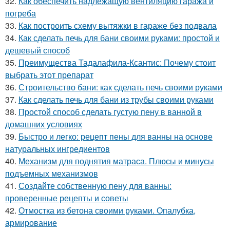
32.
Как обеспечить надлежащую вентиляцию гаража и
погреба
33.
Как построить схему вытяжки в гараже без подвала
34.
Как сделать печь для бани своими руками: простой и
дешевый способ
35.
Преимущества Тадалафила-Ксантис: Почему стоит
выбрать этот препарат
36.
Строительство бани: как сделать печь своими руками
37.
Как сделать печь для бани из трубы своими руками
38.
Простой способ сделать густую пену в ванной в
домашних условиях
39.
Быстро и легко: рецепт пены для ванны на основе
натуральных ингредиентов
40.
Механизм для поднятия матраса. Плюсы и минусы
подъемных механизмов
41.
Создайте собственную пену для ванны:
проверенные рецепты и советы
42.
Отмостка из бетона своими руками. Опалубка,
армирование