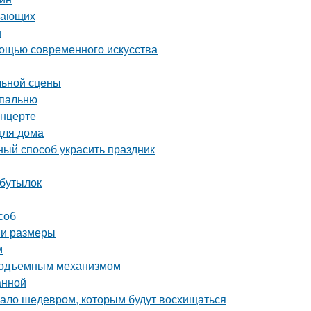
инающих
и
мощью современного искусства
льной сцены
спальню
онцерте
для дома
ный способ украсить праздник
 бутылок
соб
 и размеры
м
 подъемным механизмом
анной
угало шедевром, которым будут восхищаться