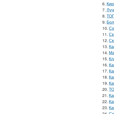
6.
Кир
7.
Луч
8.
ТОП
9.
Бол
10.
Со
11.
Ск
12.
Ск
13.
Ка
14.
Ма
15.
Кл
16.
Ка
17.
Ка
18.
Ка
19.
Ка
20.
ТО
21.
Ка
22.
Ка
23.
Ка
24.
Се