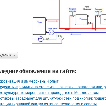
ь дальше →
ледние обновления на сайте:
ровизация и иммерсивный опыт
 сделать кирпичики на стене из шпаклевки: пошаговая инст
ие культурные мероприятия проводятся в Москве летом
стиковый трафарет для штукатурки стен под кирпич: пошаг
тация кирпичной кладки из гипса: технология и советы