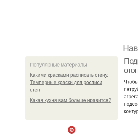
Нав
Подк
Популярные материалы
ото
Какими красками расписать стену.
Чтобы
Темперные краски для росписи
патру
стен
агрега
Какая кухня вам больше нравится?
подсо
конту