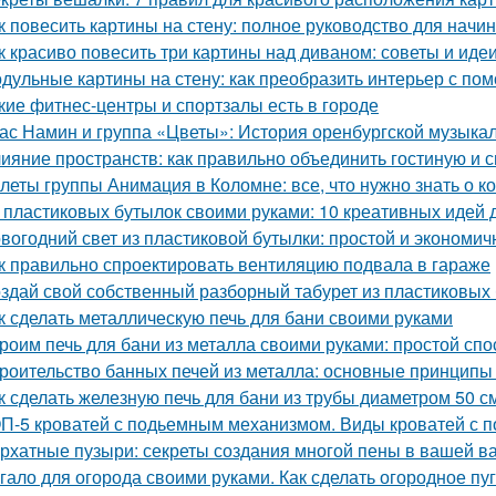
к повесить картины на стену: полное руководство для нач
к красиво повесить три картины над диваном: советы и иде
дульные картины на стену: как преобразить интерьер с по
кие фитнес-центры и спортзалы есть в городе
ас Намин и группа «Цветы»: История оренбургской музыка
ияние пространств: как правильно объединить гостиную и 
леты группы Анимация в Коломне: все, что нужно знать о к
 пластиковых бутылок своими руками: 10 креативных идей 
вогодний свет из пластиковой бутылки: простой и экономич
к правильно спроектировать вентиляцию подвала в гараже
здай свой собственный разборный табурет из пластиковых
к сделать металлическую печь для бани своими руками
роим печь для бани из металла своими руками: простой спо
роительство банных печей из металла: основные принципы
к сделать железную печь для бани из трубы диаметром 50 с
П-5 кроватей с подьемным механизмом. Виды кроватей с
рхатные пузыри: секреты создания многой пены в вашей в
гало для огорода своими руками. Как сделать огородное п