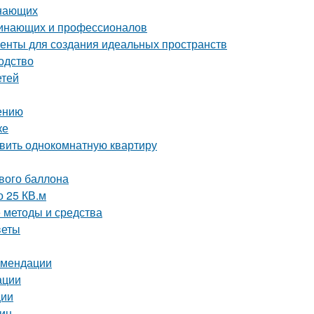
инающих
чинающих и профессионалов
енты для создания идеальных пространств
одство
етей
нению
ке
авить однокомнатную квартиру
ового баллона
о 25 КВ.м
е методы и средства
веты
комендации
ации
ции
тин