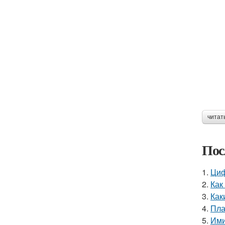
читат
Пос
1.
Циф
2.
Как
3.
Как
4.
Пла
5.
Ими