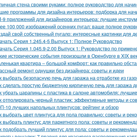
пичная стена своими руками: полное руководство для нач
шие программы для дизайна интерьеров: подборка для на
-9 приложений для дизайнеров интерьера: лучшие инструм
ее 100 000 изображений осенних пугал: ваше полное руков
здай свой собственный пугало: интересные картинки для д
ачать Серия 1.245.4-5 Выпуск 1: Полное Руководство
ачать Серия 1.045.9-2.00 Выпуск 1: Руководство по приме
кие исторические события произошли в Оренбурге в XIX ве
ленькая квартира – большой комфорт: как правильно обст
ассный ремонт однушки без дизайнера: советы и идеи
к выбрать безопасную печь для гаража на отработке из газ
к сделать простую бюджетную кирпичную печь для гаража д
к убрать царапины с пластика в салоне автомобиля: лучши
к отполировать черный пластик: эффективные методы и со
П-10 лучших напольных плинтусов: рейтинг и обзор
к выбрать цвет плинтуса для пола правильно: советы и ре
к выбрать плинтус для паркетного пола: советы и рекоменд
к подобрать лучший плинтус для пола: советы и рекоменда
креты вешалки: 7 правил для красивого расположения кар