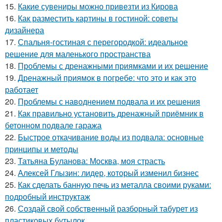
15.
Какие сувениры можно привезти из Кирова
16.
Как разместить картины в гостиной: советы
дизайнера
17.
Спальня-гостиная с перегородкой: идеальное
решение для маленького пространства
18.
Проблемы с дренажными приямками и их решение
19.
Дренажный приямок в погребе: что это и как это
работает
20.
Проблемы с наводнением подвала и их решения
21.
Как правильно установить дренажный приёмник в
бетонном подвале гаража
22.
Быстрое откачивание воды из подвала: основные
принципы и методы
23.
Татьяна Буланова: Москва, моя страсть
24.
Алексей Глызин: лидер, который изменил бизнес
25.
Как сделать банную печь из металла своими руками:
подробный инструктаж
26.
Создай свой собственный разборный табурет из
пластиковых бутылок