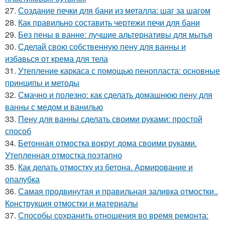
27.
Создание печки для бани из металла: шаг за шагом
28.
Как правильно составить чертежи печи для бани
29.
Без пены в ванне: лучшие альтернативы для мытья
30.
Сделай свою собственную пену для ванны и
избавься от крема для тела
31.
Утепление каркаса с помощью пенопласта: основные
принципы и методы
32.
Смачно и полезно: как сделать домашнюю пену для
ванны с медом и ванилью
33.
Пену для ванны сделать своими руками: простой
способ
34.
Бетонная отмостка вокруг дома своими руками.
Утепленная отмостка поэтапно
35.
Как делать отмостку из бетона. Армирование и
опалубка
36.
Самая продвинутая и правильная заливка отмостки..
Конструкция отмостки и материалы
37.
Способы сохранить отношения во время ремонта: