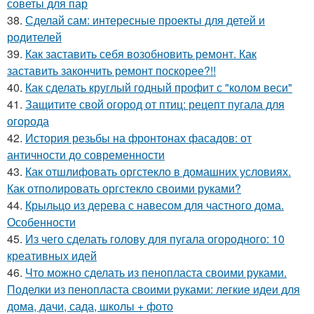
советы для пар
38.
Сделай сам: интересные проекты для детей и
родителей
39.
Как заставить себя возобновить ремонт. Как
заставить закончить ремонт поскорее?!!
40.
Как сделать круглый годный профит с "колом веси"
41.
Защитите свой огород от птиц: рецепт пугала для
огорода
42.
История резьбы на фронтонах фасадов: от
античности до современности
43.
Как отшлифовать оргстекло в домашних условиях.
Как отполировать оргстекло своими руками?
44.
Крыльцо из дерева с навесом для частного дома.
Особенности
45.
Из чего сделать голову для пугала огородного: 10
креативных идей
46.
Что можно сделать из пенопласта своими руками.
Поделки из пенопласта своими руками: легкие идеи для
дома, дачи, сада, школы + фото