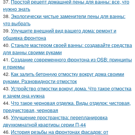
37.
Простой рецепт домашней пены для ванны: все, что
нужно знать
38.
Экологически чистые заменители пены для ванны:
что выбрать
39.
Улучшите внешний вид вашего дома: ремонт и
обшивка фронтона
40.
Станьте мастером своей ванны: создавайте средства
для ванны своими руками
41.
Создание современного фронтона из OSB: принципы
и приемы
42.
Как залить бетонную отмостку вокруг дома своими
руками. Разновидности отмосток
43.
Устройство отмостки вокруг дома. Что такое отмостка
и зачем она нужна
44.
Что такое черновая отделка. Виды отделок: чистовая,
предчистовая, черновая
45.
Улучшение пространства: перепланировка
двухкомнатной квартиры серии П-44
46.
История резьбы на фронтонах фасадов: от