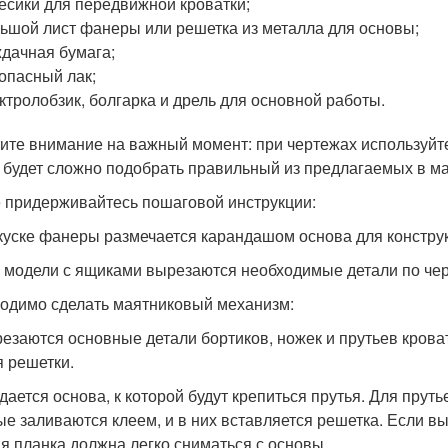
есики для передвижной кроватки;
ьшой лист фанеры или решетка из металла для основы;
дачная бумага;
опасный лак;
ктролобзик, болгарка и дрель для основной работы.
ите внимание на важный момент: при чертежах используйте
 будет сложно подобрать правильный из предлагаемых в ма
 придерживайтесь пошаговой инструкции:
 куске фанеры размечается карандашом основа для констру
я модели с ящиками вырезаются необходимые детали по че
одимо сделать маятниковый механизм:
резаются основные детали бортиков, ножек и прутьев кроват
я решетки.
здается основа, к которой будут крепиться прутья. Для прут
ые заливаются клеем, и в них вставляется решетка. Если в
я планка должна легко сниматься с основы.