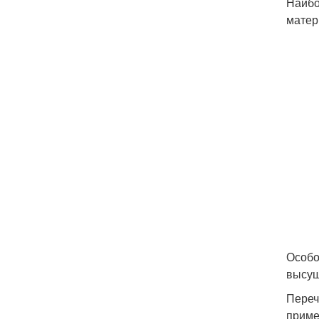
Наибо
матер
Особо
высу
Переч
приме