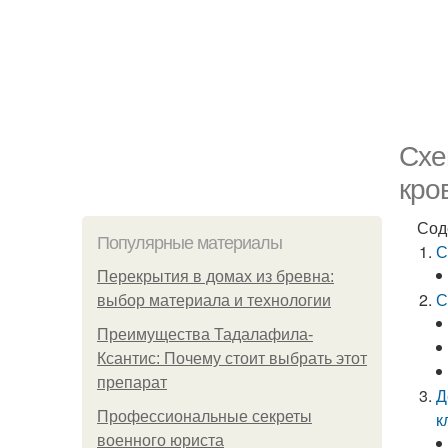
Схе
кро
Сод
Популярные материалы
С
Перекрытия в домах из бревна:
С
выбор материала и технологии
Преимущества Тадалафила-
Ксантис: Почему стоит выбрать этот
препарат
Д
Профессиональные секреты
к
военного юриста