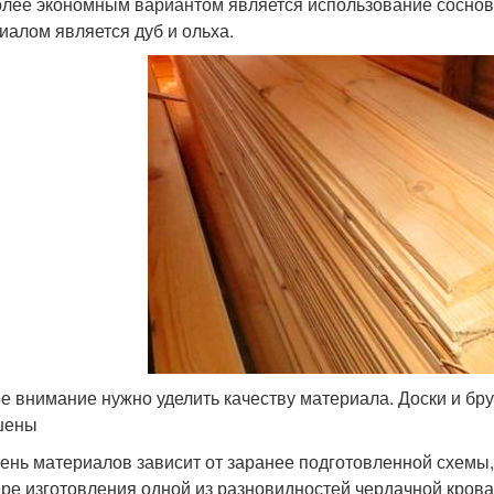
лее экономным вариантом является использование соснов
иалом является дуб и ольха.
е внимание нужно уделить качеству материала. Доски и бр
шены
ень материалов зависит от заранее подготовленной схемы,
ре изготовления одной из разновидностей чердачной кров