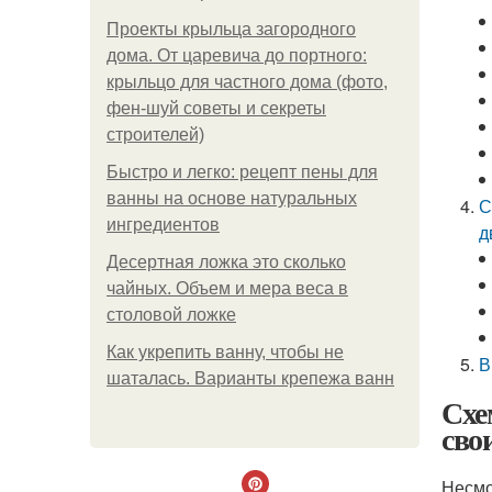
Проекты крыльца загородного
дома. От царевича до портного:
крыльцо для частного дома (фото,
фен-шуй советы и секреты
строителей)
Быстро и легко: рецепт пены для
ванны на основе натуральных
С
ингредиентов
д
Десертная ложка это сколько
чайных. Объем и мера веса в
столовой ложке
Как укрепить ванну, чтобы не
В
шаталась. Варианты крепежа ванн
Схе
сво
Несмо