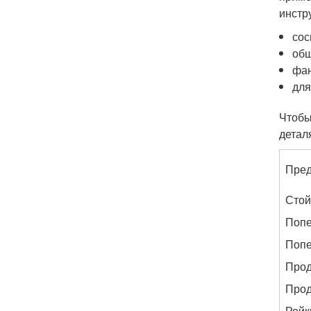
инстр
сос
обш
фан
для
Чтобы
детал
Пред
Стой
Попе
Попе
Прод
Прод
Рейк