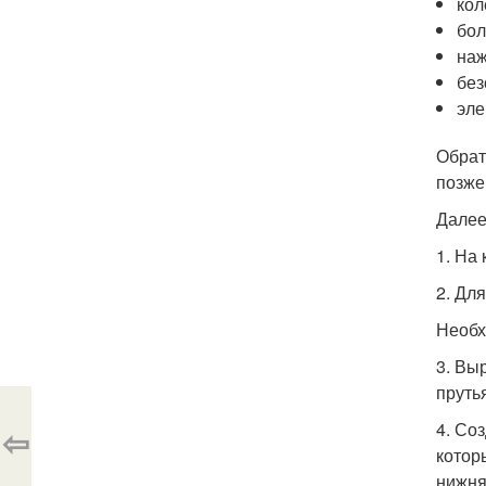
кол
бол
наж
без
эле
Обрат
позже
Далее
1. На
2. Дл
Необх
3. Вы
пруть
4. Со
⇦
котор
нижня