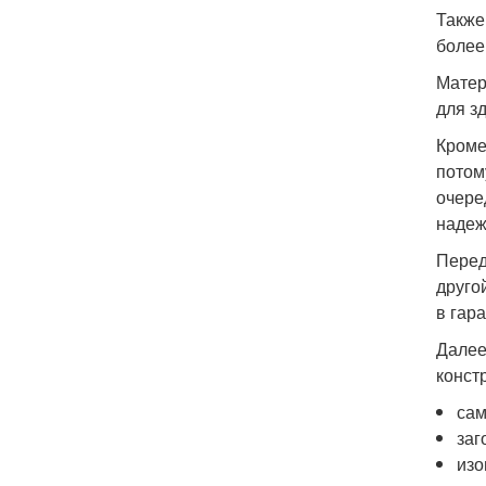
Также
более
Матер
для з
Кроме
потом
очере
надеж
Перед
друго
в гар
Далее
конст
сам
заг
изо