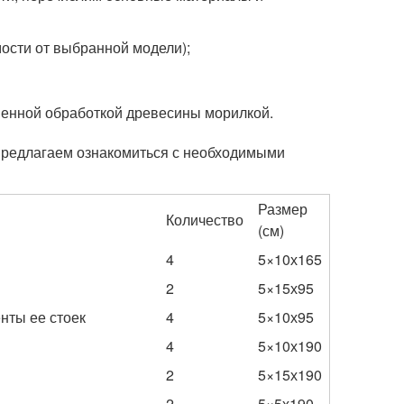
мости от выбранной модели);
еменной обработкой древесины морилкой.
, предлагаем ознакомиться с необходимыми
Размер
Количество
(см)
4
5×10х165
2
5×15х95
нты ее стоек
4
5×10х95
4
5×10х190
2
5×15х190
2
5×5х190