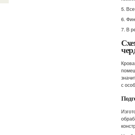
5. Вс
6. Фи
7. В р
Схе
чер
Крова
помещ
значи
с осо
Подг
Изгот
обраб
конст