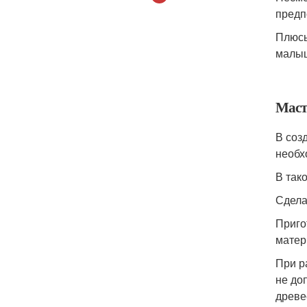
предп
Плюсы
малыш
Маст
В соз
необх
В так
Сдела
Приго
матер
При р
не до
древе