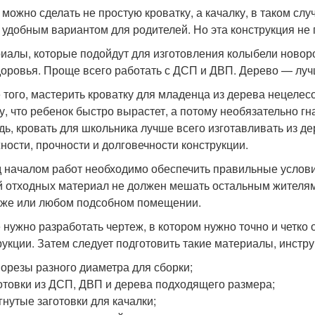
 можно сделать не простую кроватку, а качалку, в таком слу
 удобным вариантом для родителей. Но эта конструкция не 
иалы, которые подойдут для изготовления колыбели ново
доровья. Проще всего работать с ДСП и ДВП. Дерево — лучш
 того, мастерить кроватку для младенца из дерева нецелес
у, что ребенок быстро вырастет, а потому необязательно гн
дь, кровать для школьника лучше всего изготавливать из д
ности, прочности и долговечности конструкции.
 началом работ необходимо обеспечить правильные услови
й отходных материал не должен мешать остальным жителям
аже или любом подсобном помещении.
 нужно разработать чертеж, в котором нужно точно и четко
рукции. Затем следует подготовить такие материалы, инстр
орезы разного диаметра для сборки;
отовки из ДСП, ДВП и дерева подходящего размера;
гнутые заготовки для качалки;