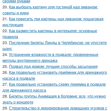
своими руками
20.
Как выбрать картину для гостиной над диваном:
советы и идеи
21.
Как повесить три картины над диваном: пошаговая
инструкция
22.
Как разместить картины в интерьере: основные
правила
23.
Последние билеты Линды в Челябинске: не упустите
шанс
24.
Устранение влажности в подвале: проверенные
методы внутреннего дренажа
25.
Подвал под домом: лучшие способы засыпания
26.
Как правильно установить приёмник для дренажного
насоса в подвале
27.
Как правильно установить схему приямка в подвале
для дренажного насоса
28.
Билеты группы Анимация в Коломне: все, что нужно
знать о концерте
29.
Строительство и декорирование домашних уголков с