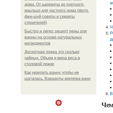
м
дома. От царевича до портного:
крыльцо для частного дома (фото,
фен-шуй советы и секреты
строителей)
Ч
Быстро и легко: рецепт пены для
Р
ванны на основе натуральных
д
ингредиентов
Десертная ложка это сколько
чайных. Объем и мера веса в
столовой ложке
Как укрепить ванну, чтобы не
шаталась. Варианты крепежа ванн
В
Чем