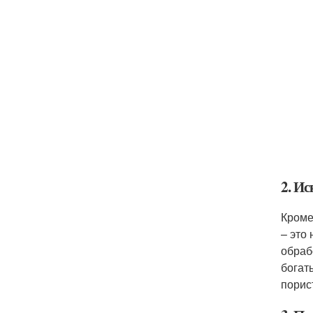
2. И
Кроме
– это
обраб
богат
порис