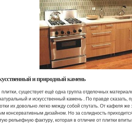
скусственный и природный камень
 плитки, существует ещё одна группа отделочных материал
 натуральный и искусственный камень . По правде сказать,
отки их довольно легко между собой спутать. От кафеля же 
ым консервативным дизайном. Но за солидность приходитс
тую рельефную фактуру, которая в отличие от плитки впитыв