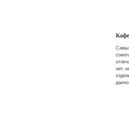
Кафе
Самый
совет
отлич
нет, 
отдел
данно