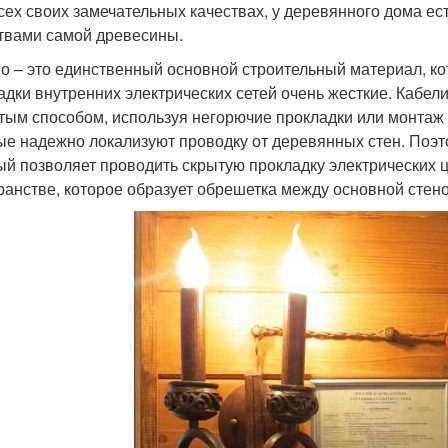
сех своих замечательных качествах, у деревянного дома ес
твами самой древесины.
о – это единственный основной строительный материал, ко
адки внутренних электрических сетей очень жесткие. Кабе
тым способом, используя негорючие прокладки или монтаж н
ые надежно локализуют проводку от деревянных стен. Поэт
ый позволяет проводить скрытую прокладку электрических 
ранстве, которое образует обрешетка между основной стен