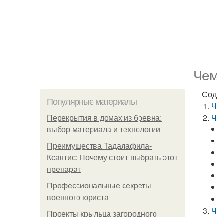
Чем
Сод
Популярные материалы
Ч
Ч
Перекрытия в домах из бревна:
выбор материала и технологии
Преимущества Тадалафила-
Ксантис: Почему стоит выбрать этот
препарат
Профессиональные секреты
военного юриста
Ч
Проекты крыльца загородного