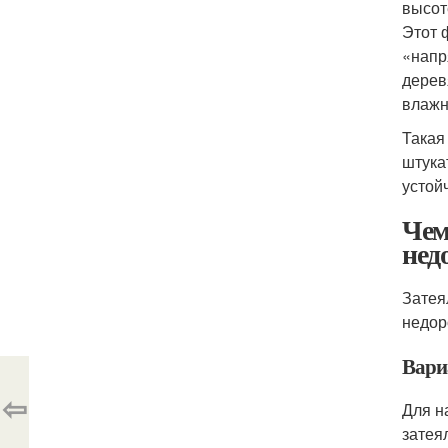
высот
Этот 
«напр
дерев
влажн
Такая
штука
устой
Чем
нед
Затея
недор
Вари
⇦
Для н
затея