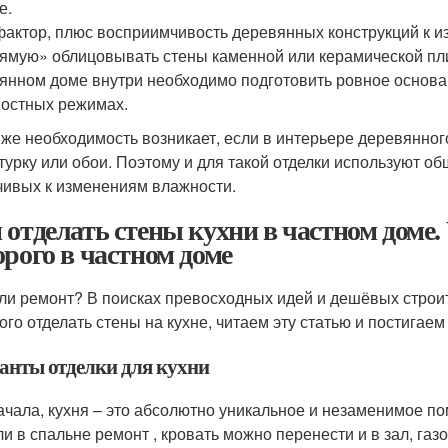
е.
фактор, плюс восприимчивость деревянных конструкций к и
ямую» облицовывать стены каменной или керамической пли
янном доме внутри необходимо подготовить ровное основа
остных режимах.
 же необходимость возникает, если в интерьере деревянног
турку или обои. Поэтому и для такой отделки используют о
чивых к изменениям влажности.
 отделать стены кухни в частном доме.
орого в частном доме
ли ремонт? В поисках превосходных идей и дешёвых строит
ого отделать стены на кухне, читаем эту статью и постигаем
анты отделки для кухни
ачала, кухня – это абсолютно уникальное и незаменимое по
ли в спальне ремонт , кровать можно перенести и в зал, газ