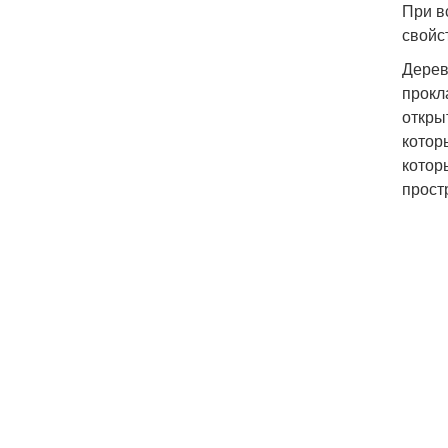
При в
свойс
Дерев
прокл
откры
котор
котор
прост