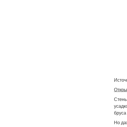
Источн
Откры
Стены
усадк
бруса
Но да