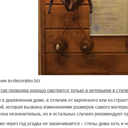
ик sv.decoratex.biz
тая проводка хорошо смотрится только в интерьере в стил
 в деревянном доме, в отличие от кирпичного или из строи
ой, которая вызвана изменениями размеров самого материал
 она незначительна, но в остальных случаях рекомендуют пр
же через год усадка не заканчивается – стены дома хоть и