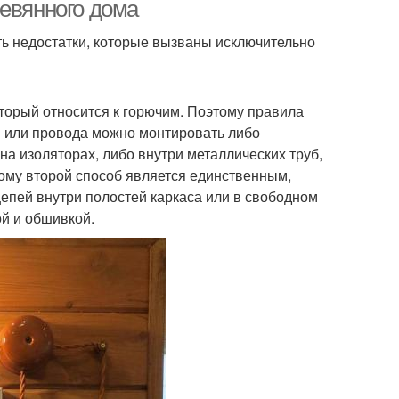
стиле
доме
ревянного дома
ть недостатки, которые вызваны исключительно
торый относится к горючим. Поэтому правила
ли или провода можно монтировать либо
а изоляторах, либо внутри металлических труб,
ому второй способ является единственным,
цепей внутри полостей каркаса или в свободном
ой и обшивкой.