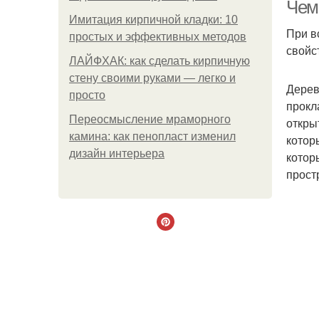
Чем
Имитация кирпичной кладки: 10
При в
простых и эффективных методов
свойс
ЛАЙФХАК: как сделать кирпичную
стену своими руками — легко и
Дерев
просто
прокл
Переосмысление мраморного
откры
камина: как пенопласт изменил
котор
дизайн интерьера
котор
прост