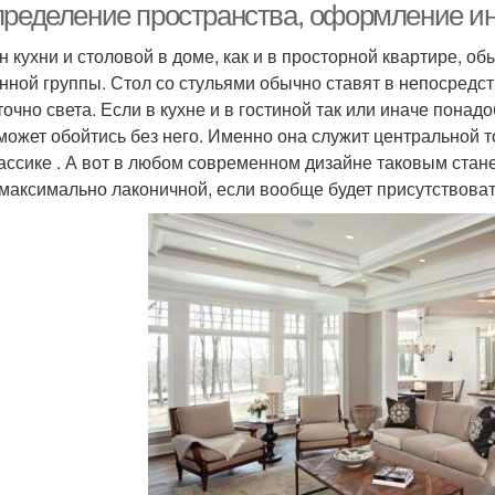
пределение пространства, оформление и
н кухни и столовой в доме, как и в просторной квартире, о
нной группы. Стол со стульями обычно ставят в непосредст
точно света. Если в кухне и в гостиной так или иначе пона
может обойтись без него. Именно она служит центральной т
ассике . А вот в любом современном дизайне таковым станет
 максимально лаконичной, если вообще будет присутствоват