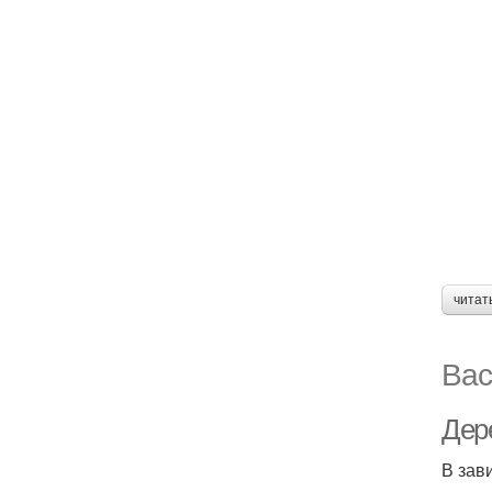
читат
Вас
Дер
В зав