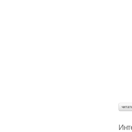
читат
Инт