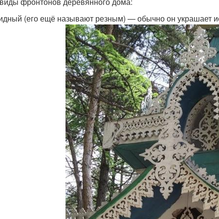
 виды фронтонов деревянного дома:
идный (его ещё называют резным) — обычно он украшает и