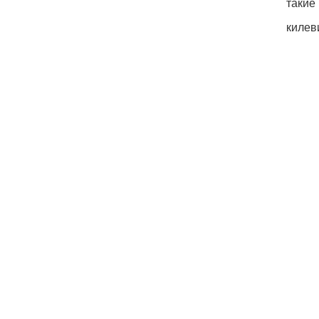
такие
килев