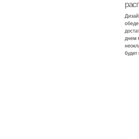
рас
Дизай
обеде
доста
днем 
неокл
будет