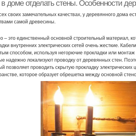
 в доме отделать стены. Особенности де
сех своих замечательных качествах, у деревянного дома ес
твами самой древесины.
Дом с камином
Метры в частном доме
о – это единственный основной строительный материал, ко
адки внутренних электрических сетей очень жесткие. Кабе
тым способом, используя негорючие прокладки или монтаж н
ые надежно локализуют проводку от деревянных стен. Поэт
ый позволяет проводить скрытую прокладку электрических 
ранстве, которое образует обрешетка между основной стен