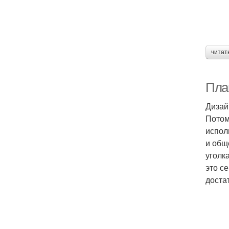
читат
План
Дизай
Потом
испол
и общ
уголк
это с
доста