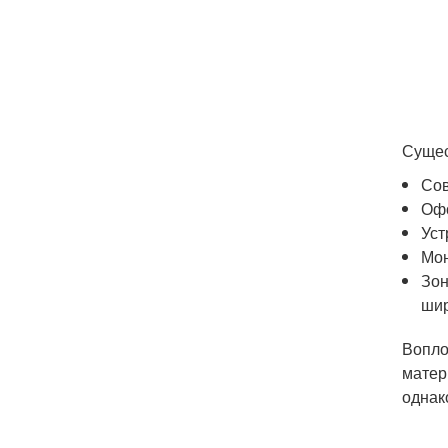
Сущес
Сов
Офо
Уст
Мон
Зон
шир
Вопло
матер
однак