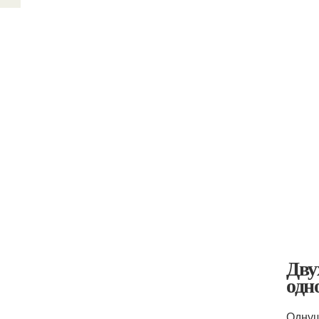
Дву
одн
Однуш