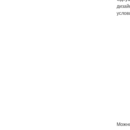
дизай
услов
Можно