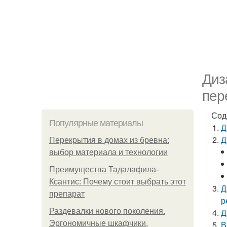
Диз
пер
Сод
Популярные материалы
Д
Д
Перекрытия в домах из бревна:
выбор материала и технологии
Преимущества Тадалафила-
Ксантис: Почему стоит выбрать этот
Д
препарат
р
Раздевалки нового поколения.
Д
Эргономичные шкафчики,
В