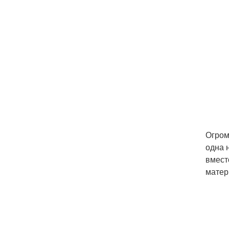
Огром
одна 
вмест
матер