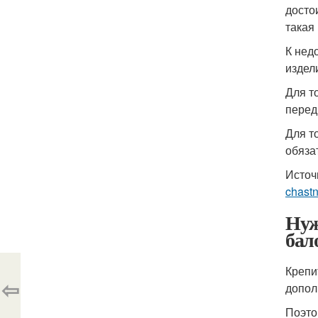
досто
такая
К нед
издел
Для т
перед
Для т
обяза
Источ
chast
Нуж
бал
Крепи
⇦
допол
Поэто