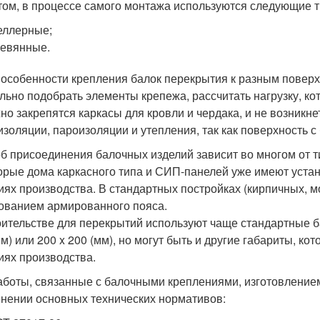
том, в процессе самого монтажа используются следующие 
еллерные;
евянные.
 особенности крепления балок перекрытия к разным поверх
льно подобрать элементы крепежа, рассчитать нагрузку, к
но закрепятся каркасы для кровли и чердака, и не возникне
изоляции, пароизоляции и утепления, так как поверхность с 
б присоединения балочных изделий зависит во многом от ти
орые дома каркасного типа и СИП-панелей уже имеют устан
иях производства. В стандартных постройках (кирпичных, м
ованием армированного пояса.
оительстве для перекрытий используют чаще стандартные б
мм) или 200 x 200 (мм), но могут быть и другие габариты, к
иях производства.
аботы, связанные с балочными креплениями, изготовление
нении основных технических нормативов: