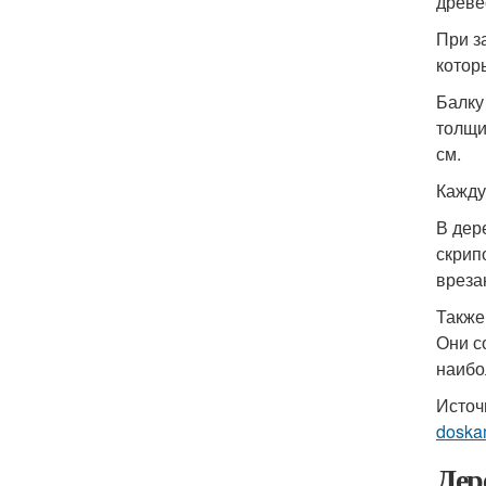
древе
При з
котор
Балку
толщи
см.
Кажду
В дер
скрип
вреза
Также
Они с
наибо
Источ
doska
Дер