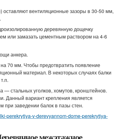
н) оставляют вентиляционные зазоры в 30-50 мм,
.
идроизолированную деревянную дощечку
ем или замазать цементным раствором на 4-6
ощи анкера.
 на 70 мм. Чтобы предотвратить появление
яционный материал. В некоторых случаях балки
т.п.
а — стальных уголков, хомутов, кронштейнов.
и. Данный вариант крепления является
 при заведении балок в пазы стен.
-balki-perekrytiya-v-derevyannom-dome-perekrytiya-
Деревянное межэтажное