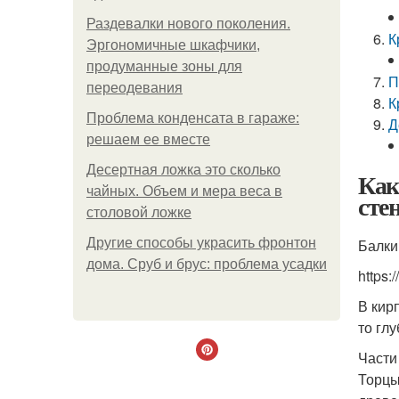
Раздевалки нового поколения.
К
Эргономичные шкафчики,
продуманные зоны для
П
переодевания
К
Проблема конденсата в гараже:
Д
решаем ее вместе
Десертная ложка это сколько
Как
чайных. Объем и мера веса в
сте
столовой ложке
Другие способы украсить фронтон
Балки
дома. Сруб и брус: проблема усадки
https
В кир
то гл
Части
Торцы