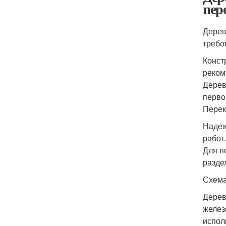
пер
Дерев
требо
Конст
реком
Дерев
перво
Перек
Надеж
работ
Для п
разде
Схема
Дерев
желез
испол