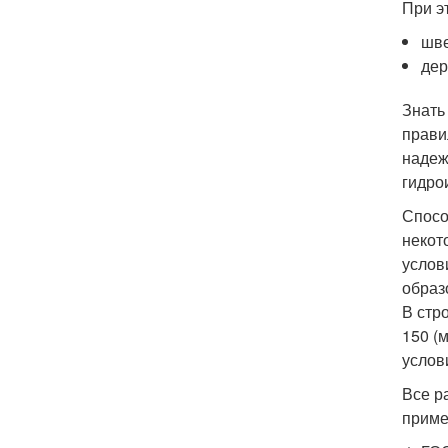
При э
шв
дер
Знать
прави
надеж
гидро
Спосо
некот
услов
образ
В стр
150 (
услов
Все р
приме