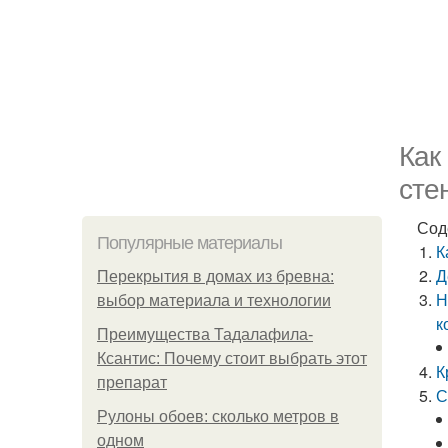
Как
сте
Сод
Популярные материалы
К
Д
Перекрытия в домах из бревна:
Н
выбор материала и технологии
к
Преимущества Тадалафила-
Ксантис: Почему стоит выбрать этот
К
препарат
С
Рулоны обоев: сколько метров в
одном