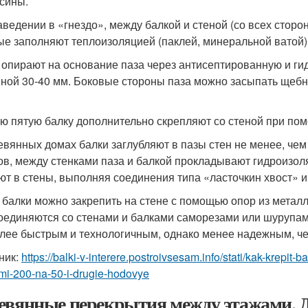
сины.
аведении в «гнездо», между балкой и стеной (со всех сторо
ые заполняют теплоизоляцией (паклей, минеральной ватой)
 опирают на основание паза через антисептированную и г
ной 30-40 мм. Боковые стороны паза можно засыпать щебн
ю пятую балку дополнительно скрепляют со стеной при пом
евянных домах балки заглубляют в пазы стен не менее, чем
ов, между стенками паза и балкой прокладывают гидроизол
ют в стены, выполняя соединения типа «ласточкин хвост» и 
 балки можно закрепить на стене с помощью опор из металл
оединяются со стенами и балками саморезами или шурупам
лее быстрым и технологичным, однако менее надежным, чем
ник:
https://balki-v-interere.postroivsesam.info/stati/kak-krepit
mi-200-na-50-i-drugie-hodovye
евянные перекрытия между этажами. 