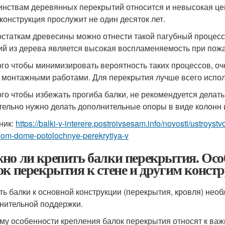
инствам деревянных перекрытий относится и невысокая цен
 конструкция прослужит не один десяток лет.
остаткам древесины можно отнести такой пагубный процесс,
ий из дерева является высокая воспламеняемость при пож
ого чтобы минимизировать вероятность таких процессов, о
 монтажными работами. Для перекрытия лучше всего испо
ого чтобы избежать прогиба балки, не рекомендуется делать
тельно нужно делать дополнительные опоры в виде колонн 
ник:
https://balki-v-interere.postroivsesam.info/novosti/ustroy
nom-dome-potolochnye-perekrytiya-v
но ли крепить балки перекрытия. Осо
ок перекрытия к стене и другим конст
ть балки к основной конструкции (перекрытия, кровля) нео
нительной поддержки.
му особенности крепления балок перекрытия относят к важн