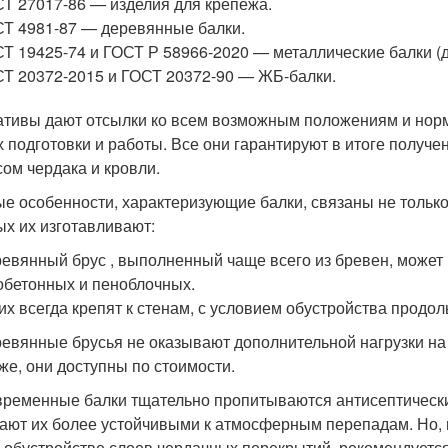
Т 27017-86 — изделия для крепежа.
Т 4981-87 — деревянные балки.
Т 19425-74 и ГОСТ Р 58966-2020 — металлические балки (
Т 20372-2015 и ГОСТ 20372-90 — ЖБ-балки.
тивы дают отсылки ко всем возможным положениям и норм
х подготовки и работы. Все они гарантируют в итоге получ
сом чердака и кровли.
е особенности, характеризующие балки, связаны не только 
ых их изготавливают:
евянный брус , выполненный чаще всего из бревен, может 
обетонных и пеноблочных.
их всегда крепят к стенам, с условием обустройства продо
евянные брусья не оказывают дополнительной нагрузки на 
же, они доступны по стоимости.
ременные балки тщательно пропитываются антисептическ
ают их более устойчивыми к атмосферным перепадам. Но, н
 обустройстве слоев чердачных перекрытий, рекомендуетс