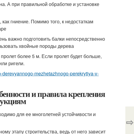
а. А при правильной обработке и установке
 как гниение. Помимо того, к недостаткам
аре
чень важно подготовить балки непосредственно
льзовать хвойные породы дерева
 пролет более 5 м. Если пролет будет больше,
или ригели.
stvo-derevyannogo-mezhetazhnogo-perekrytiya-v-
бенности и правила крепления
рукциям
бходимо для ее многолетней устойчивости и
⇨
ому этапу строительства, ведь от него зависит