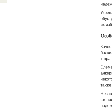
надеж
Укреп
обуст
их из
Особ
Качес
балки
+ пра
Элеме
анкер
некот
также
Незав
стено
надеж