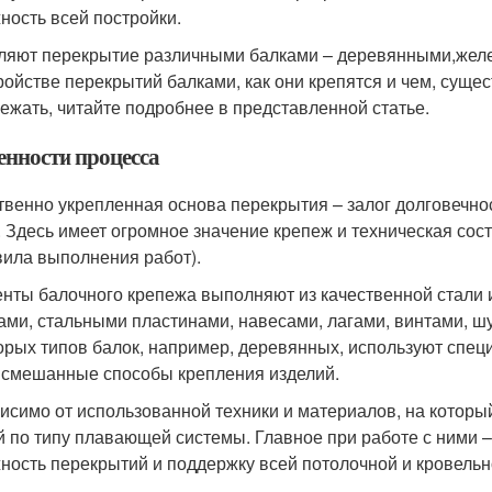
ность всей постройки.
ляют перекрытие различными балками – деревянными,желе
ройстве перекрытий балками, как они крепятся и чем, суще
бежать, читайте подробнее в представленной статье.
енности процесса
твенно укрепленная основа перекрытия – залог долговечно
. Здесь имеет огромное значение крепеж и техническая с
вила выполнения работ).
нты балочного крепежа выполняют из качественной стали 
ами, стальными пластинами, навесами, лагами, винтами, ш
орых типов балок, например, деревянных, используют специ
 смешанные способы крепления изделий.
исимо от использованной техники и материалов, на который
й по типу плавающей системы. Главное при работе с ними – 
ность перекрытий и поддержку всей потолочной и кровельн