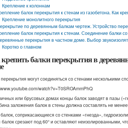
Крепление к колоннам
репление балок перекрытия к стенам из газобетона. Как к
Крепление монолитного перекрытия
ерекрытие по деревянным балкам чертеж. Устройство пере
репление балок перекрытия к стенам. Соединение балки со
еревянные перекрытия в частном доме. Выбор звукоизоля
Коротко о главном
 крепить балки перекрытия в деревянн
не
 перекрытия могут соединяться со стенами несколькими сп
://www.youtube.com/watch?v=T0SROAmmPhQ
пичных или брусовых домах концы балок заводят в пазы («г
убина заложения балок в стены должна составлять не менее 
 балок, соприкасающиеся со стенками «гнезда», гидроизол
 балок срезают под 60° и оставляют неизолированными, ч