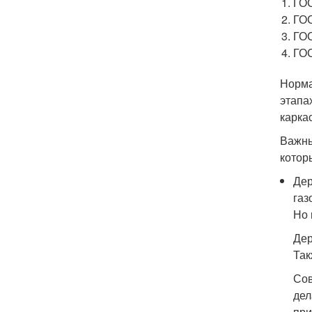
ГОС
ГОС
ГОС
ГОС
Норма
этапа
карка
Важны
котор
Дер
газ
Но 
Дер
Так
Сов
дел
при