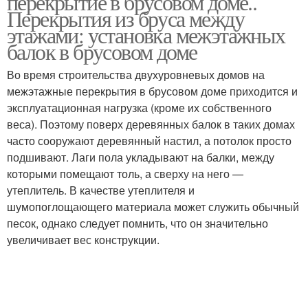
перекрытие в брусовом доме..
Перекрытия из бруса между
этажами: установка межэтажных
балок в брусовом доме
Перекрытие по
Перекрытия к стенам
деревянным балкам
Во время строительства двухуровневых домов на
межэтажные перекрытия в брусовом доме приходится и
эксплуатационная нагрузка (кроме их собственного
веса). Поэтому поверх деревянных балок в таких домах
Балки со стропильной
Балки из бруса
часто сооружают деревянный настил, а потолок просто
ногой
подшивают. Лаги пола укладывают на балки, между
которыми помещают толь, а сверху на него —
утеплитель. В качестве утеплителя и
Перекрытия из
шумопоглощающего материала может служить обычный
Несущие балки
железных балок
песок, однако следует помнить, что он значительно
увеличивает вес конструкции.