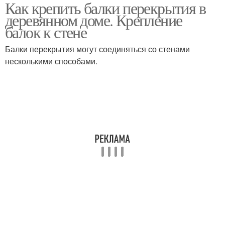
Как крепить балки перекрытия в
Перекрытия к
Деревянные балки
деревянном доме. Крепление
армопоясу
балок к стене
Балки перекрытия могут соединяться со стенами
Перекрытие по
несколькими способами.
Перекрытия к стенам
деревянным балкам
Перекрытия в частном
Перекрытия из дерева
доме
Перекрытия в
Перекрытия из бруса
брусовом доме