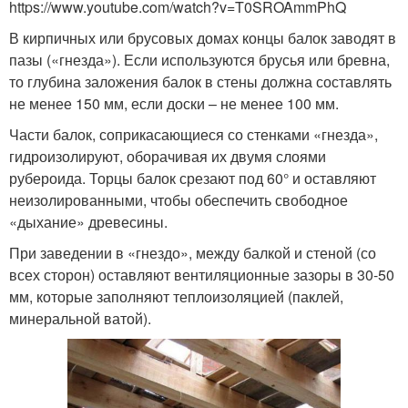
Чердачные перекрытия
Перекрытие из дерева
https://www.youtube.com/watch?v=T0SROAmmPhQ
В кирпичных или брусовых домах концы балок заводят в
пазы («гнезда»). Если используются брусья или бревна,
то глубина заложения балок в стены должна составлять
Перекрытие в
Деревянное перекрытие
не менее 150 мм, если доски – не менее 100 мм.
деревянном доме
Части балок, соприкасающиеся со стенками «гнезда»,
гидроизолируют, оборачивая их двумя слоями
рубероида. Торцы балок срезают под 60° и оставляют
Перекрытие в частном
неизолированными, чтобы обеспечить свободное
Перекрытия в доме
доме
«дыхание» древесины.
При заведении в «гнездо», между балкой и стеной (со
всех сторон) оставляют вентиляционные зазоры в 30-50
Перекрытия по
мм, которые заполняют теплоизоляцией (паклей,
Брус для перекрытия
материалу
минеральной ватой).
Перекрытия на
Требования к
балочных опорах
перекрытиям