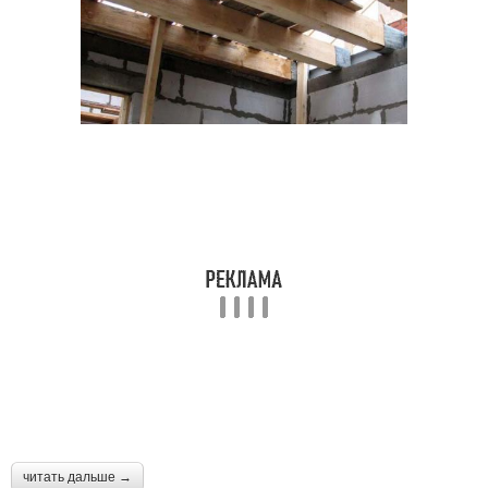
Этаж по деревянным
Сборные перекрытия
балкам
Перекрытия из
Перекрытие в доме
стандартных плит
Межэтажные
Перекрытия по
перекрытия
деревянным балкам
Перекрытия из плит
Балочные перекрытия
читать дальше →