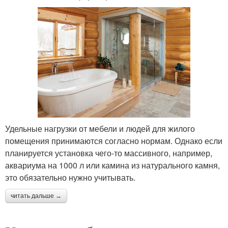
использованием
доме
Перекрытия по
Брус для перекрытия
материалу
Перекрытия на
Балочные перекрытия
балочных опорах
Удельные нагрузки от мебели и людей для жилого
помещения принимаются согласно нормам. Однако если
планируется установка чего-то массивного, например,
Перекрытия в
Перекрытия на
аквариума на 1000 л или камина из натурального камня,
кирпичном доме
газобетон
это обязательно нужно учитывать.
читать дальше →
Перекрытие для
Перекрытия к