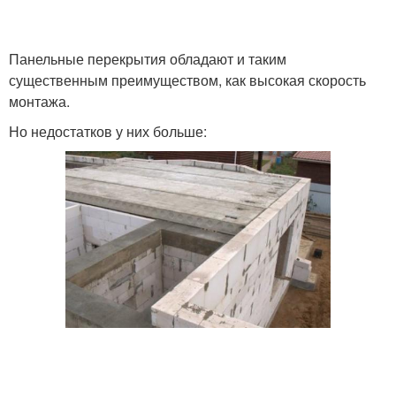
Сборно-монолитные
Перекрытия по
Панельные перекрытия обладают и таким
перекрытия
деревянным балкам
существенным преимуществом, как высокая скорость
монтажа.
Но недостатков у них больше:
Перекрытия по
Перекрытия по потолку
металлическим балкам
Перекрытие по
Межэтажное утепление
деревянным балкам
Требования к
Перекрытия в частном
межэтажным
доме
перекрытиям