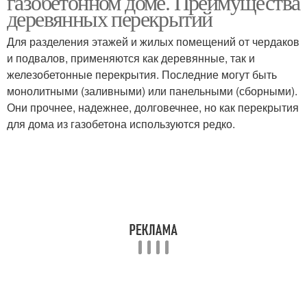
газобетонном доме. Преимущества
деревянных перекрытий
Для разделения этажей и жилых помещений от чердаков
Перекрытия на
и подвалов, применяются как деревянные, так и
Перекрытия в доме
газобетонные блоки
железобетонные перекрытия. Последние могут быть
монолитными (заливными) или панельными (сборными).
Они прочнее, надежнее, долговечнее, но как перекрытия
для дома из газобетона используются редко.
Монолитное
Перекрытия на стену
перекрытие
Межэтажные
Перекрытия в домах
перекрытия
Монолитные
Плитные перекрытия
перекрытия