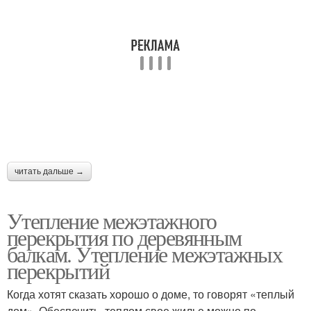
Перекрытия в
Перекрытия между
деревянном доме
этажами
Перекрытия к
Перекрытия к стене
армопоясу
читать дальше →
Перекрытия к стенам
Перекрытия из дерева
Утепление межэтажного
перекрытия по деревянным
балкам. Утепление межэтажных
перекрытий
Перекрытие из дерева
Деревянное перекрытие
Когда хотят сказать хорошо о доме, то говорят «теплый
дом». Обеспечить теплом свое жилье можно по-