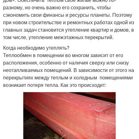
разному, но очень важно его сохранить, чтобы
Перекрытие в
Перекрытия в
сэкономить свои финансы и ресурсы планеты. Поэтому
деревянном доме
брусовом доме
при новом строительстве и ремонтных работах одной из
главных задач становится утепление квартир и домов, в
том числе, утепление межэтажных перекрытий.
Межэтажные
Чердачные перекрытия
Когда необходимо утеплять?
конструкции
Теплообмен в помещении во многом зависит от его
расположения, особенно от наличия сверху или снизу
неотапливаемых помещений. В зависимости от этого на
Перекрытия из
перекрытиях между теплым и холодным помещениями
Сборные перекрытия
стандартных плит
возникает потеря тепла. Как это происходит:
Перекрытие между
Перекрытия в сталинке
этажами