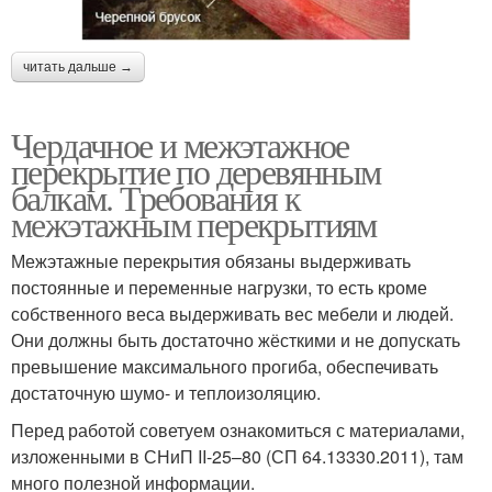
Квартиры с
Перекрытия в
деревянными
многоквартирном доме
перекрытиями
читать дальше →
Сталинки с
Чердачное и межэтажное
деревянными
Цельное перекрытие
перекрытие по деревянным
перекрытиями
балкам. Требования к
межэтажным перекрытиям
Перекрытия для
Межэтажные перекрытия обязаны выдерживать
Перекрытие для стен
сооружения
постоянные и переменные нагрузки, то есть кроме
собственного веса выдерживать вес мебели и людей.
Они должны быть достаточно жёсткими и не допускать
превышение максимального прогиба, обеспечивать
Перекрытия в
Перекрытия по балкам
достаточную шумо- и теплоизоляцию.
газобетонном доме
Перед работой советуем ознакомиться с материалами,
изложенными в СНиП II-25–80 (СП 64.13330.2011), там
много полезной информации.
Перекрытия с
Перекрытие в частном