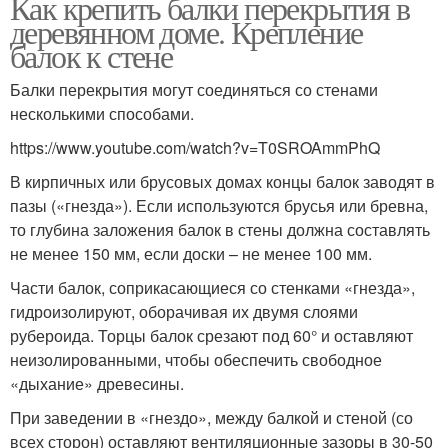
Как крепить балки перекрытия в
чердака
мауэрлату
деревянном доме. Крепление
балок к стене
Балки перекрытия могут соединяться со стенами
Перекрытия в
Потолочное
несколькими способами.
каркасном доме
перекрытие
https://www.youtube.com/watch?v=T0SROAmmPhQ
В кирпичных или брусовых домах концы балок заводят в
Перекрытие в
Требования к
пазы («гнезда»). Если используются брусья или бревна,
каркасном доме
перекрытиям
то глубина заложения балок в стены должна составлять
не менее 150 мм, если доски – не менее 100 мм.
Части балок, соприкасающиеся со стенками «гнезда»,
Перекрытие в
гидроизолируют, оборачивая их двумя слоями
Перекрытие из бетона
многоквартирном доме
рубероида. Торцы балок срезают под 60° и оставляют
неизолированными, чтобы обеспечить свободное
«дыхание» древесины.
Монолитно-бетонные
При заведении в «гнездо», между балкой и стеной (со
Межэтажные плиты
перекрытия
всех сторон) оставляют вентиляционные зазоры в 30-50