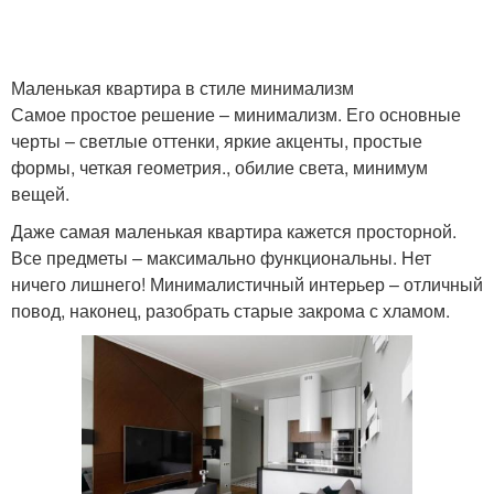
Квартира с помощью
Квартира для создания
Маленькая квартира в стиле минимализм
Планировка для
Самое простое решение – минимализм. Его основные
однокомнатной
Квартира без стен
черты – светлые оттенки, яркие акценты, простые
квартиры
формы, четкая геометрия., обилие света, минимум
вещей.
Даже самая маленькая квартира кажется просторной.
Все предметы – максимально функциональны. Нет
ничего лишнего! Минималистичный интерьер – отличный
повод, наконец, разобрать старые закрома с хламом.