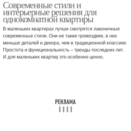
Современные стили и
Однокомнатная
однокомнатной
интерьерные решения для
квартира
квартиры
однокомнатной квартиры
В маленьких квартирах лучше смотрятся лаконичные
Пространство в
современные стили. Они не такие громоздкие, в них
однокомнатной
Основные стили
меньше деталей и декора, чем в традиционной классике.
квартире
Простота и функциональность – тренды последних лет.
И для маленьких квартир это особенно ценно.
Интерьер для
Зоны в однокомнатной
однокомнатной
квартире
квартиры
Квартира без
Атмосфера в
строительных
однокомнатной
изменений
квартире