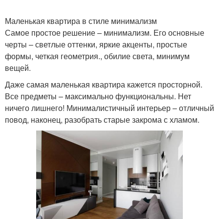
Маленькая квартира в стиле минимализм
Планировка для
Самое простое решение – минимализм. Его основные
однокомнатной
Квартира без стен
черты – светлые оттенки, яркие акценты, простые
квартиры
формы, четкая геометрия., обилие света, минимум
вещей.
Даже самая маленькая квартира кажется просторной.
Руки в стиле
Ремонт в стиле
Все предметы – максимально функциональны. Нет
ничего лишнего! Минималистичный интерьер – отличный
повод, наконец, разобрать старые закрома с хламом.
Изделия в стиле
Мебели в стиле
Двухкомнатная
Дизайн в стиле
квартира