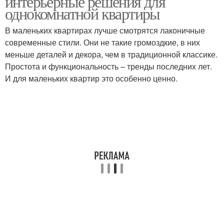
интерьерные решения для
квартиры
однокомнатной квартиры
В маленьких квартирах лучше смотрятся лаконичные
Пространство в
современные стили. Они не такие громоздкие, в них
однокомнатной
Основные стили
меньше деталей и декора, чем в традиционной классике.
квартире
Простота и функциональность – тренды последних лет.
И для маленьких квартир это особенно ценно.
Интерьер для
Зоны в однокомнатной
однокомнатной
квартире
квартиры
Квартира без
Атмосфера в
строительных
однокомнатной
изменений
квартире
Квартира с помощью
Квартира для создания