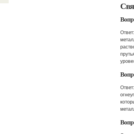
Свя
Вопр
Ответ
метал
раств
пруть
урове
Вопр
Ответ
огнеу
котор
метал
Вопр