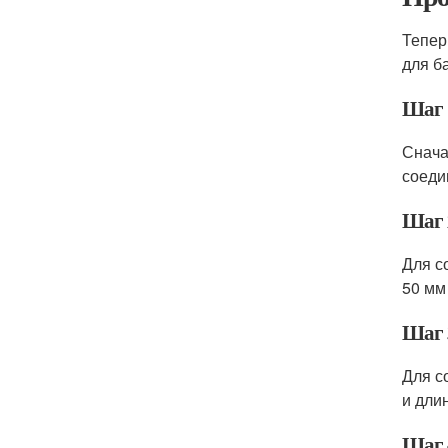
Тепер
для б
Шаг 
Снача
соеди
Шаг 
Для с
50 мм 
Шаг 
Для с
и длин
Шаг 