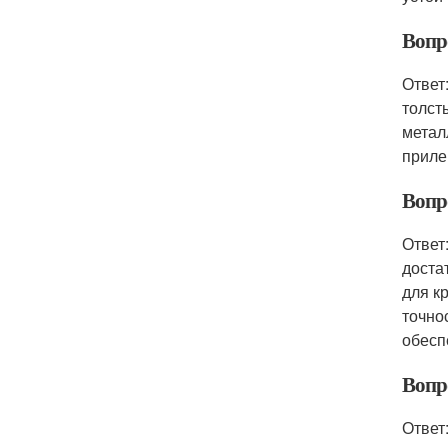
Вопр
Ответ
толст
метал
приле
Вопр
Ответ
доста
для к
точно
обесп
Вопр
Ответ