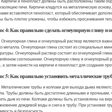
: Кирпичи и пенопласт должны быть расположены таким об
изоляцию печи. Кирпичи кладутся на металлическую основу,
чами вставляется пенопласт, который обеспечивает дополн
ы быть плотно уложены, чтобы избежать просачивания теп
ос 4: Как правильно сделать огнеупорную глину и 
: Огнеупорная глина и огнеупорный раствор являются важ
из металла. Огнеупорная глина состоит из специальных ми
ратуры. Огнеупорный раствор состоит из огнеупорной глин
елённом соотношении. Огнеупорную глину и огнеупорный 
, а затем нанести на кирпичи и пенопласт для создания пр
ос 5: Как правильно установить металлические тру
: Металлические трубы и колпаки для выхода дыма являют
ла. Трубы должны быть достаточно длинными и прочными,
ить дым из печи. Колпаки должны быть установлены на вер
кновение дождевой воды и снега в трубу. При установке тр
чивость и безопасность.