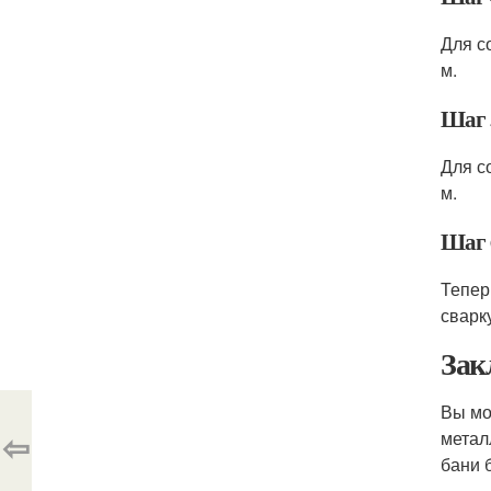
Для с
м.
Шаг 
Для с
м.
Шаг 
Тепер
сварк
Зак
Вы мо
⇦
метал
бани б