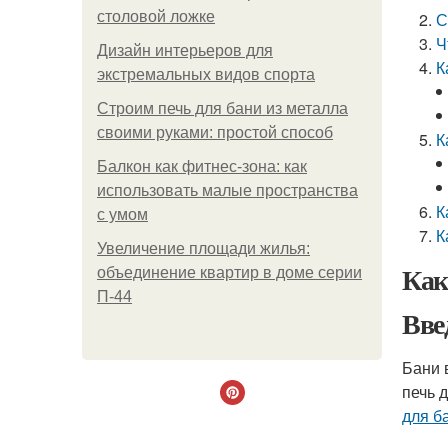
столовой ложке
С
Ч
Дизайн интерьеров для
К
экстремальных видов спорта
Строим печь для бани из металла
своими руками: простой способ
К
Балкон как фитнес-зона: как
использовать малые пространства
К
с умом
К
Увеличение площади жилья:
Как
объединение квартир в доме серии
П-44
Вве
Бани 
печь 
для б