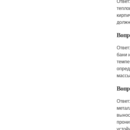
Ответ
тепло
кирпи
должн
Вопр
Ответ
бани 
темпе
опред
массы
Вопр
Ответ
метал
вынос
прони
устой