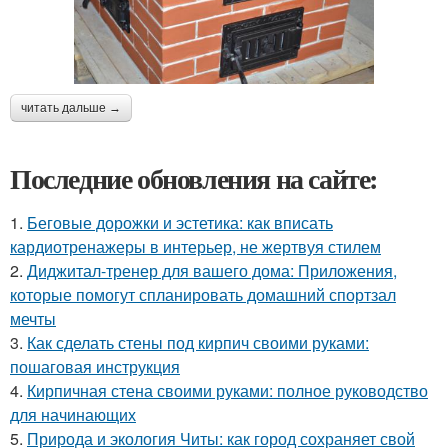
читать дальше →
Последние обновления на сайте:
1.
Беговые дорожки и эстетика: как вписать
кардиотренажеры в интерьер, не жертвуя стилем
2.
Диджитал-тренер для вашего дома: Приложения,
которые помогут спланировать домашний спортзал
мечты
3.
Как сделать стены под кирпич своими руками:
пошаговая инструкция
4.
Кирпичная стена своими руками: полное руководство
для начинающих
5.
Природа и экология Читы: как город сохраняет свой