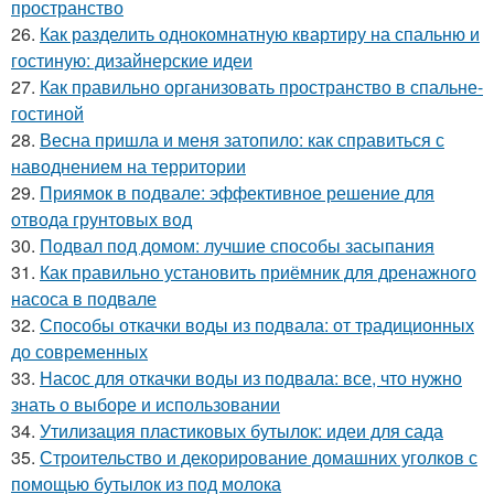
пространство
26.
Как разделить однокомнатную квартиру на спальню и
гостиную: дизайнерские идеи
27.
Как правильно организовать пространство в спальне-
гостиной
28.
Весна пришла и меня затопило: как справиться с
наводнением на территории
29.
Приямок в подвале: эффективное решение для
отвода грунтовых вод
30.
Подвал под домом: лучшие способы засыпания
31.
Как правильно установить приёмник для дренажного
насоса в подвале
32.
Способы откачки воды из подвала: от традиционных
до современных
33.
Насос для откачки воды из подвала: все, что нужно
знать о выборе и использовании
34.
Утилизация пластиковых бутылок: идеи для сада
35.
Строительство и декорирование домашних уголков с
помощью бутылок из под молока