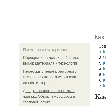
Как
Сод
Популярные материалы
К
Ч
Перекрытия в домах из бревна:
К
выбор материала и технологии
К
Переосмысление мраморного
К
камина: как пенопласт изменил
К
дизайн интерьера
К
Десертная ложка это сколько
Как
чайных. Объем и мера веса в
столовой ложке