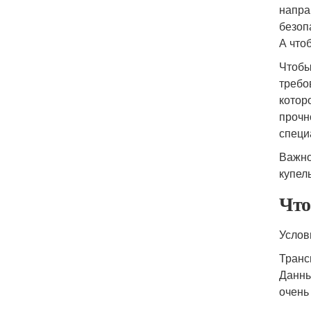
напра
безоп
А что
Чтобы
требо
котор
прочн
специ
Важно
купел
Что
Услов
Транс
Данны
очень