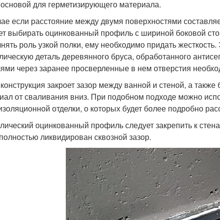
 основой для герметизирующего материала.
чае если расстояние между двумя поверхностями составляет
ет выбирать оцинкованный профиль с шириной боковой сторо
нять роль узкой полки, ему необходимо придать жесткость. 
лическую деталь деревянного бруса, обработанного антисеп
ями через заранее просверленные в нем отверстия необхо
 конструкция закроет зазор между ванной и стеной, а такж
иал от сваливания вниз. При подобном подходе можно исп
изоляционной отделки, о которых будет более подробно рас
лический оцинкованный профиль следует закрепить к стенам
 полностью ликвидирован сквозной зазор.