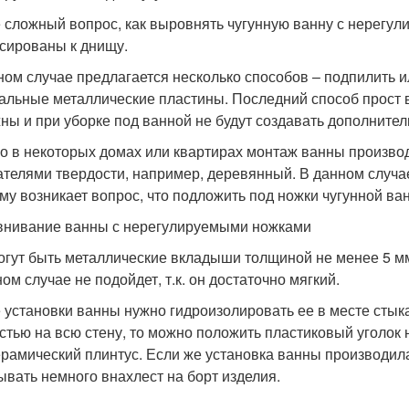
 сложный вопрос, как выровнять чугунную ванну с нерегу
сированы к днищу.
ном случае предлагается несколько способов – подпилить и
альные металлические пластины. Последний способ прост 
ны и при уборке под ванной не будут создавать дополнител
о в некоторых домах или квартирах монтаж ванны производ
ателями твердости, например, деревянный. В данном случа
му возникает вопрос, что подложить под ножки чугунной ва
нивание ванны с нерегулируемыми ножками
огут быть металлические вкладыши толщиной не менее 5 м
ом случае не подойдет, т.к. он достаточно мягкий.
 установки ванны нужно гидроизолировать ее в месте стыка
стью на всю стену, то можно положить пластиковый уголок 
ерамический плинтус. Если же установка ванны производила
ывать немного внахлест на борт изделия.