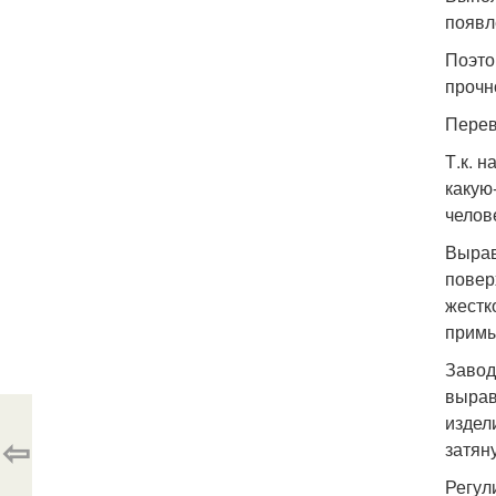
появл
Поэто
прочн
Перев
Т.к. 
какую
челов
Вырав
повер
жестк
примы
Завод
вырав
издел
⇦
затян
Регул