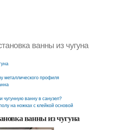
становка ванны из чугуна
гуна
ену металлического профиля
анна
ти чугунную ванну в санузел?
 полу на ножках с клейкой основой
тановка ванны из чугуна