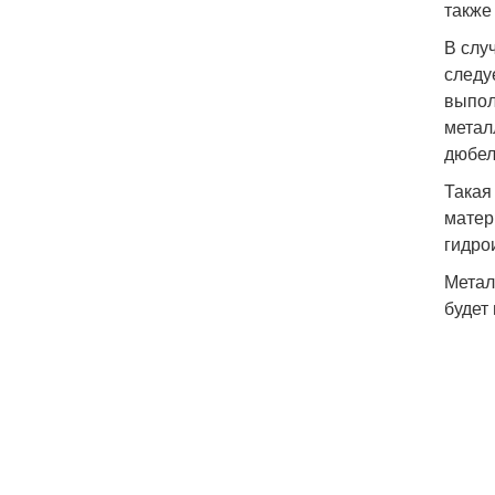
также
В слу
следу
выпол
метал
дюбел
Такая
матер
гидро
Метал
будет