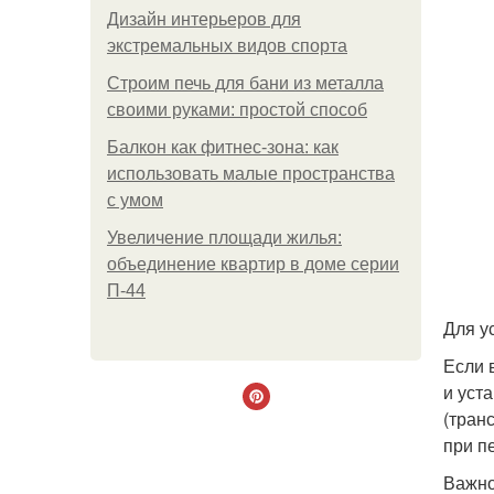
Дизайн интерьеров для
экстремальных видов спорта
Строим печь для бани из металла
своими руками: простой способ
Балкон как фитнес-зона: как
использовать малые пространства
с умом
Увеличение площади жилья:
объединение квартир в доме серии
П-44
Для у
Если 
и уст
(тран
при п
Важно