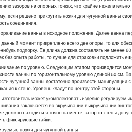
ению зазоров на опорных точках, что крайне нежелательно
му, если решено прикрутить ножки для чугунной ванны сво
ость соединения.
орачивание ванны в исходное положение. Далее ванна пер
на данный момент прикреплено всего две опоры, то для обе
-нибудь подпорку. Ее длина должна составлять не менее 60
ек без опыта работы, то лучше для страховки подложить еще
нивание по уровню. Следующим этапом производится монт
хности ванны по горизонтальному уровню длиной 50 см. Ва
ости чугунной ванны достаточно произвести манипуляции с 
кания к стене. Уровень кладут по центру этой стороны.
-изготовитель может укомплектовать изделие регулируемы
нивания заключается во вкручивании-выкручивании винтов
ие должно находиться точно на месте, зазор от стены допу
уть фиксирующие гайки.
ируемые ножки для чугунной ванны