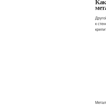
Как
мет
Друго
к сте
крепи
Метал