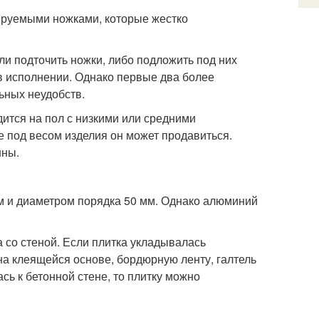
лируемыми ножками, которые жестко
ли подточить ножки, либо подложить под них
в исполнении. Однако первые два более
ьных неудобств.
ится на пол с низкими или средними
е под весом изделия он может продавиться.
нны.
м и диаметром порядка 50 мм. Однако алюминий
 со стеной. Если плитка укладывалась
на клеящейся основе, бордюрную ленту, галтель
сь к бетонной стене, то плитку можно