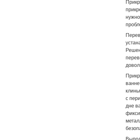
Прикр
прикр
нужно
пробл
Перев
устан
Решен
перев
довол
Прикр
ванне
клинь
с пер
дне в
фикси
метал
безоп
Выпол