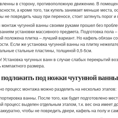
вленны в сторону, противоположную движению. В помещени
асности, а кроме того, так купель занимает меньше места, 
бы не повредить чашу при переносе, стоит затянуть порог и
 монтаж чугунной ванны своими руками прошел без пробле
ваниям установки массивного предмета. Подготовка пола – 
ой положена плитка – лучший вариант. Но кафель обязан с
ости. Если же установка чугунной ванны на плитку нежелат
альные стальные пластины, толщиной 0,5-5см.
! Установка чугунных ванн в случае слабых перекрытий во
ь компактного размера.
 подложить под ножки чугунной ванн
но процесс монтажа можно разделить на несколько этапов:
портировка ванны. После того, как будет подготовлено мес
й процесс выделен отдельным этапом, т.к. вес она имеет 
 аккуратно, чтобы не повредить двери, кафель на полу и сам