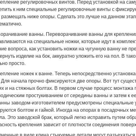
епление регулировочных винтов. Перед установкой на сам
епить к ним специальные регулировочные винты с фиксиру
 размещать ниже опоры. Сделать это лучше на данном этапе,
ематично.
орачивание ванны. Переворачивание ванны для крепления
авливаются на специальные ножки, которые идут в комплект
ие вопроса, как установить ножки на чугунную ванну не пр
ернуть изделие на бок, аккуратно уложить его на пол. В та
ьно просто.
епление ножек к ванне. Теперь непосредственно установка
 Для начала прочно фиксируются две опоры. Вот тут сущест
ях и на стяжных болтах. В первом случае процесс монтажа 
иодическим простукиванием от середины ванны и затем к ее
анны заводом-изготовителем предусмотрены специальные у
руются болтом и гайкой. Иногда на опорах в посадочных 
ла. Это заводской брак, который легко исправить путем о
асность крепления зависит от плотности соединения повер
ненные в виде клина стыкуемые детали могут разъехаться 