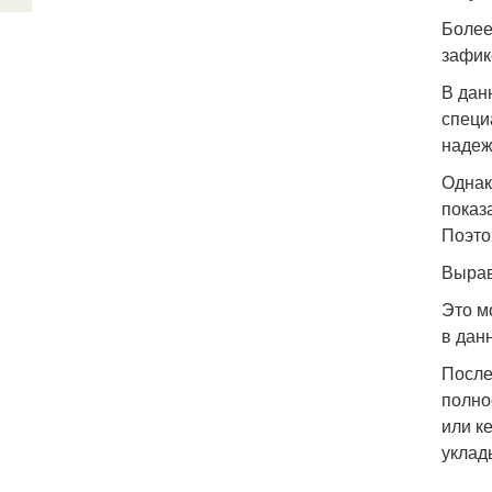
Более
зафик
В дан
специ
надеж
Однак
показ
Поэто
Вырав
Это м
в данн
После
полно
или к
уклад