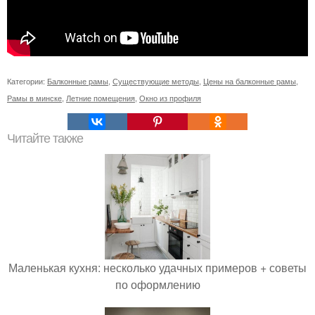
Категории:
Балконные рамы
,
Существующие методы
,
Цены на балконные рамы
,
Рамы в минске
,
Летние помещения
,
Окно из профиля
Читайте также
Маленькая кухня: несколько удачных примеров + советы
по оформлению