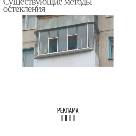
Существующие методы
остекления