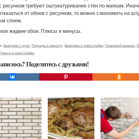
с рисунком требуют оштукатуривание стен по маякам. Иначе
отказаться от обоев с рисунком, то можно сэкономить на шт
ым слоем.
акое жидкие обои. Плюсы и минусы.
и:
Квартиры с нуля
,
Подходы к ремонту
,
Квартиры в новостройке
,
Плановый вариант
,
Б
Ремонт в новостройке
авилось? Поделитесь с друзьями!