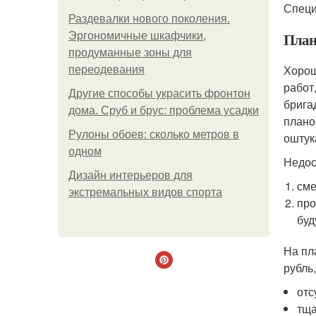
Специ
Раздевалки нового поколения.
План
Эргономичные шкафчики,
продуманные зоны для
Хорош
переодевания
работ
Другие способы украсить фронтон
брига
дома. Сруб и брус: проблема усадки
плано
Рулоны обоев: сколько метров в
оштук
одном
Недос
Дизайн интерьеров для
сме
экстремальных видов спорта
про
буд
На пл
рубль
отс
тща