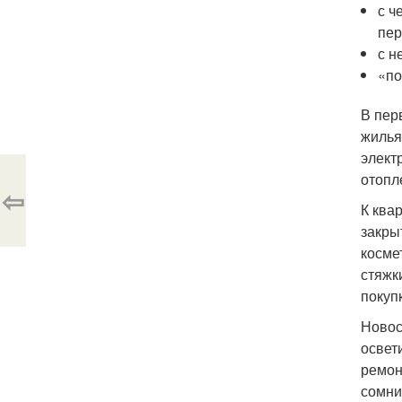
с ч
пер
с н
«по
В пер
жилья
элект
отопл
⇦
К ква
закры
косме
стяжк
покуп
Новос
освет
ремон
сомни