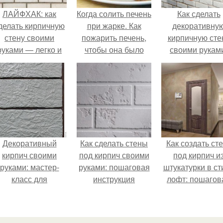
ЛАЙФХАК: как
Когда солить печень
Как сделать
делать кирпичную
при жарке. Как
декоративну
стену своими
пожарить печень,
кирпичную сте
руками — легко и
чтобы она было
своими рукам
просто
сочной, вкусной и
пошаговая
мягкой. Все
инструкция
секреты
приготовления!
Декоративный
Как сделать стены
Как создать ст
кирпич своими
под кирпич своими
под кирпич и
руками: мастер-
руками: пошаговая
штукатурки в ст
класс для
инструкция
лофт: пошагов
начинающих
инструкция