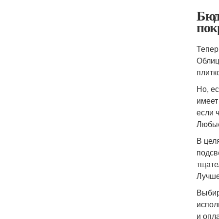
Бюд
пок
Тепер
Облиц
плитк
Но, е
имеет
если 
Любые
В цел
подсв
тщате
Лучше
Выбир
испол
и опл