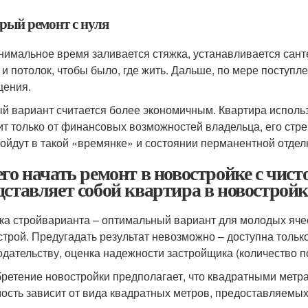
рый ремонт с нуля
нимальное время заливается стяжка, устанавливается сант
 и потолок, чтобы было, где жить. Дальше, по мере поступл
ения.
й вариант считается более экономичным. Квартира исполь
ит только от финансовых возможностей владельца, его стре
ройдут в такой «времянке» и состоянии перманентной отде
его начать ремонт в новостройке с чист
дставляет собой квартира в новостройк
ка стройварианта – оптимальный вариант для молодых ячее
строй. Предугадать результат невозможно – доступна тольк
одательству, оценка надежности застройщика (количество п
ретение новостройки предполагает, что квадратными метра
ость зависит от вида квадратных метров, предоставляемых