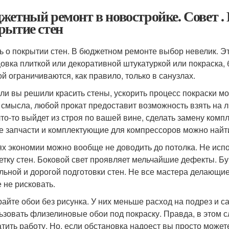
жетный ремонт в новостройке. Совет 
рытие стен
ь о покрытии стен. В бюджетном ремонте выбор невелик. Это
овка плиткой или декоративной штукатуркой или покраска, б
ой ограничиваются, как правило, только в санузлах.
сли вы решили красить стены, ускорить процесс покраски мо
 смысла, любой прокат предоставит возможность взять на л
что-то выйдет из строя по вашей вине, сделать замену ком
 запчасти и комплектующие для компрессоров можно найти 
ях экономии можно вообще не доводить до потолка. Не ис
етку стен. Боковой свет проявляет мельчайшие дефекты. Б
льной и дорогой подготовки стен. Не все мастера делающ
 не рисковать.
айте обои без рисунка. У них меньше расход на подрез и 
ьзовать флизелиновые обои под покраску. Правда, в этом сл
атить работу. Но, если обстановка надоест вы просто может