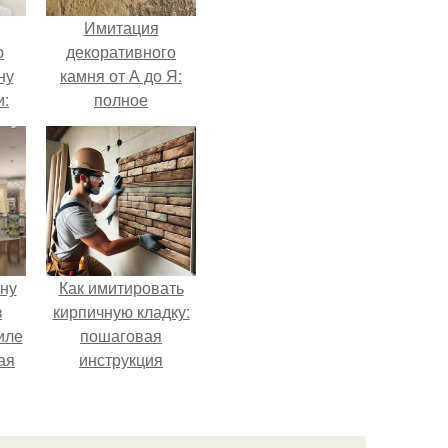
Имитация
ю
декоративного
ну
камня от А до Я:
и:
полное
руководство
ену
Как имитировать
з
кирпичную кладку:
иле
пошаговая
ая
инструкция