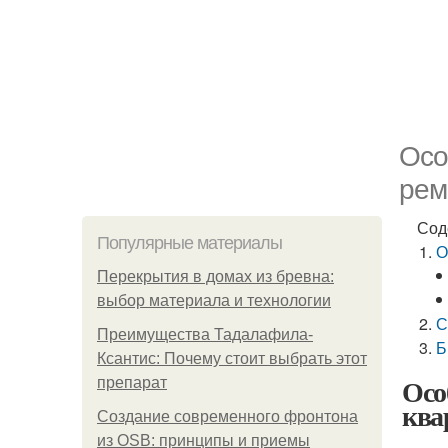
Осо
рем
Сод
Популярные материалы
О
Перекрытия в домах из бревна:
выбор материала и технологии
С
Преимущества Тадалафила-
Б
Ксантис: Почему стоит выбрать этот
Осо
препарат
ква
Создание современного фронтона
из OSB: принципы и приемы