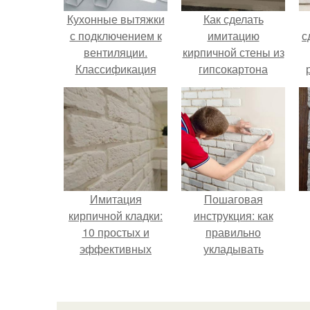
Кухонные вытяжки
Как сделать
с подключением к
имитацию
с
вентиляции.
кирпичной стены из
Классификация
гипсокартона
вытяжек
своими руками:
пошаговая
инструкция
Имитация
Пошаговая
кирпичной кладки:
инструкция: как
10 простых и
правильно
эффективных
укладывать
методов
декоративный
кирпич на стену