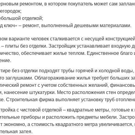
ерновым ремонтом, в котором покупатель может сам заплан
егородок;
ебольшой отделкой;
д ключ» – ремонт, выполненный дешевыми материалами.
вом варианте человек сталкивается с несущей конструкцией,
 – плиты без отделки. Застройщик устанавливает входную д
ричество, обеспечивает жилье теплом. Единственное благо ц
ение.
ртире без отделки подходят трубы горячей и холодной воды,
то заглушками. Облагораживание жилья требует больших за
тический ремонт с учетом собственных желаний, финансовы
и, нанесение штукатурки. Место расположения стен опреде
ке. Строительная фирма выполняет установку труб отоплен
тройка с чистовой отделкой – квадратные метры, готовые 
ительные приборы и расположить предметы мебели. Застро
т экономно, а стоимость квадратного метра увеличивается,
тельная затея.