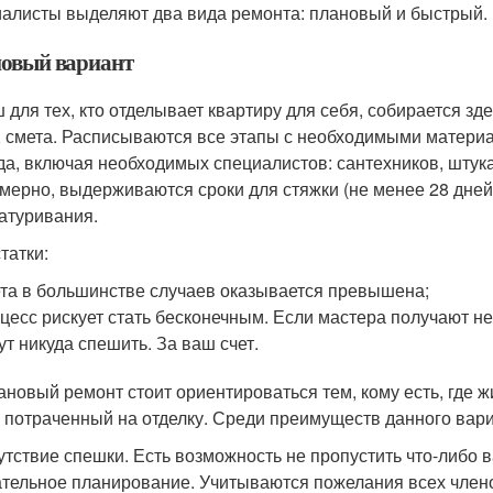
алисты выделяют два вида ремонта: плановый и быстрый.
овый вариант
 для тех, кто отделывает квартиру для себя, собирается зд
, смета. Расписываются все этапы с необходимыми матери
да, включая необходимых специалистов: сантехников, штукат
мерно, выдерживаются сроки для стяжки (не менее 28 дней
атуривания.
татки:
та в большинстве случаев оказывается превышена;
цесс рискует стать бесконечным. Если мастера получают не 
ут никуда спешить. За ваш счет.
ановый ремонт стоит ориентироваться тем, кому есть, где жи
, потраченный на отделку. Среди преимуществ данного вари
утствие спешки. Есть возможность не пропустить что-либо
тельное планирование. Учитываются пожелания всех членов