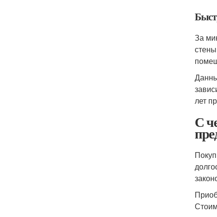
Быст
За ми
стены
помещ
Данны
завис
лет п
С ч
пре
Покуп
долго
закон
Приоб
Стоим