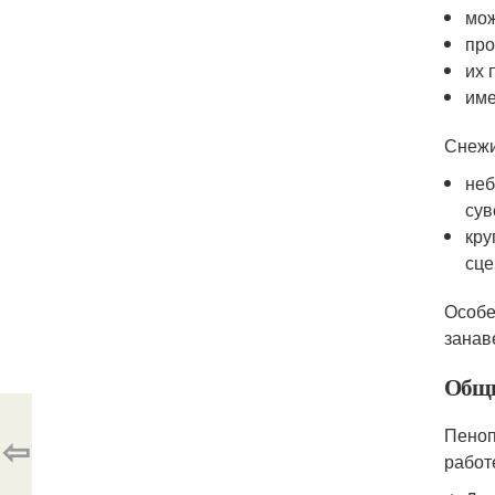
мож
про
их 
име
Снежи
неб
сув
кру
сце
Особе
занав
Общи
Пеноп
⇦
работ