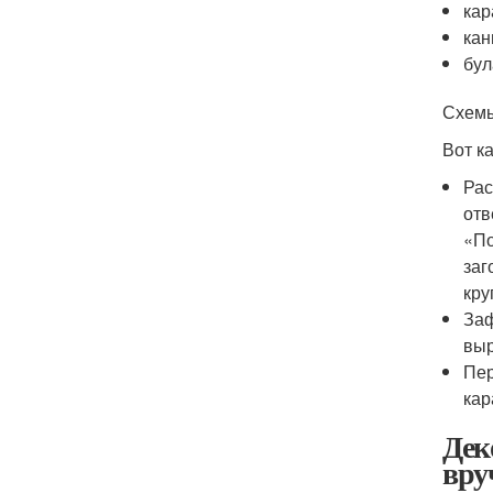
кар
кан
бул
Схемы
Вот к
Рас
отв
«По
заг
кру
Заф
выр
Пер
кар
Дек
вру