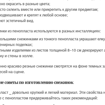
но окрасить в разные цвета;
сто склеить вместе или прикрепить к другим предметам;
подвешивают и крепят к любой основе;
ют эстетичный вид.
нки из пенопласта используются в разных инсталляциях:
ольшими снежинками из тонкого пенопласта украшают елку
енирных поделках;
пными изделиями из листов толщиной 8−10 см декорируют а
ну и стены в холле.
нно красиво резные снежинки смотрятся на фоне темных за
есей на сцене.
е советы по изготовлению снежинок
ласт ⎯ довольно хрупкий и легкий материал. Эти свойства 
е с пенопластом придерживайтесь таких рекомендаций: