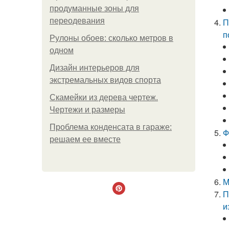
продуманные зоны для
переодевания
П
п
Рулоны обоев: сколько метров в
одном
Дизайн интерьеров для
экстремальных видов спорта
Скамейки из дерева чертеж.
Чертежи и размеры
Проблема конденсата в гараже:
Ф
решаем ее вместе
М
П
и