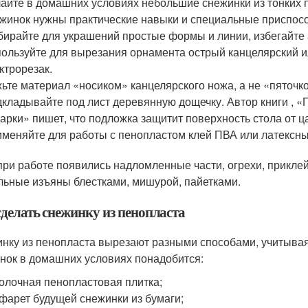
айте в домашних условиях небольшие снежинки из тонких 
жинок нужны практические навыки и специальные приспос
ирайте для украшений простые формы и линии, избегайте 
ользуйте для вырезания орнамента острый канцелярский и
ктрорезак.
ьте материал «носиком» канцелярского ножа, а не «пяточк
кладывайте под лист деревянную дощечку. Автор книги , «П
арки» пишет, что подложка защитит поверхность стола от ц
меняйте для работы с пенопластом клей ПВА или латексны
при работе появились надломленные части, огрехи, прикле
льные изъяны блестками, мишурой, пайетками.
сделать снежинку из пенопласта
нку из пенопласта вырезают разными способами, учитывая 
нок в домашних условиях понадобится:
олочная пенопластовая плитка;
фарет будущей снежинки из бумаги;