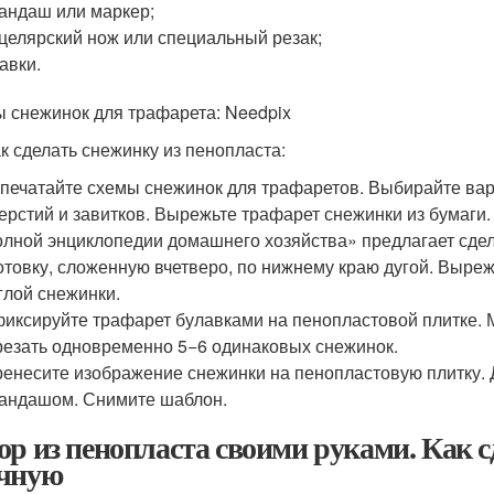
андаш или маркер;
целярский нож или специальный резак;
авки.
 снежинок для трафарета: Needpix
ак сделать снежинку из пенопласта:
печатайте схемы снежинок для трафаретов. Выбирайте вар
ерстий и завитков. Вырежьте трафарет снежинки из бумаги.
лной энциклопедии домашнего хозяйства» предлагает сдел
отовку, сложенную вчетверо, по нижнему краю дугой. Выреж
глой снежинки.
иксируйте трафарет булавками на пенопластовой плитке. М
езать одновременно 5−6 одинаковых снежинок.
енесите изображение снежинки на пенопластовую плитку. 
андашом. Снимите шаблон.
ор из пенопласта своими руками. Как с
чную