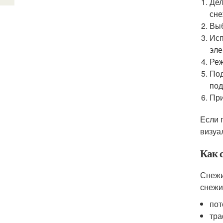
Дел
сне
Выб
Исп
эле
Реж
Под
под
При
Если 
визуа
Как 
Снежи
снежи
пот
тра