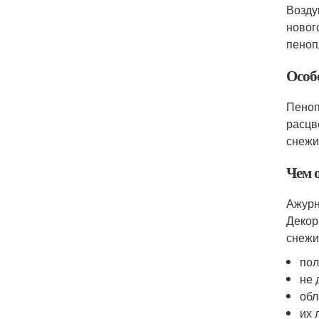
Возду
новог
пеноп
Особ
Пеноп
расцв
снежи
Чем 
Ажурн
Декор
снежи
пол
не 
обл
их 