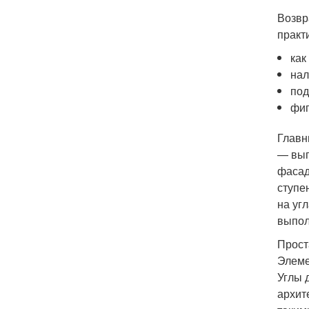
Возвр
практ
как
нал
под
фиг
Главн
— вып
фасад
ступе
на уг
выпол
Прост
Элеме
Углы 
архит