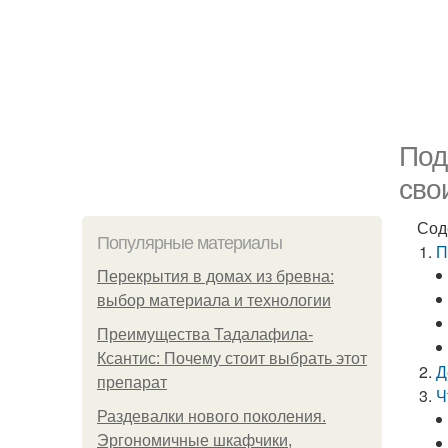
Под
сво
Сод
Популярные материалы
П
Перекрытия в домах из бревна:
выбор материала и технологии
Преимущества Тадалафила-
Ксантис: Почему стоит выбрать этот
Д
препарат
Ч
Раздевалки нового поколения.
Эргономичные шкафчики,