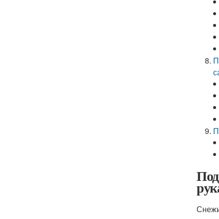
П
с
П
Под
рук
Снежи