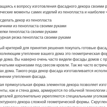
ащаясь к вопросу изготовления фасадного декора своими 
ические моменты самих изделий из пенопласта и наиболее 
 сделать декор из пенопласта
ичники из пенопласта своими руками
елки пенопласта своими руками
урная резка пенопласта своими руками
ый критерий для принятия решения покупать готовые фаса
олняющим утепление вашего дома это геометрическая фор
е дома. Вы наверно очень часто видели фасады домов с про
нчатыми карнизами под свесом кровли. Так же часто встре
лах дома. Такого рода декор фасада изготавливается испо
нении утепления фасада.
ая прямоугольная форма элементов декора позволяет изгот
нты, как и стена дома, армируются по обычной технологии 
деталей дополнительно укрепляются специальными уголками
ектурного декора сложной геометрической формы. Скруглен